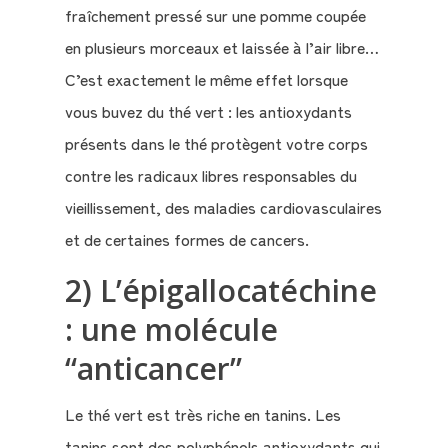
fraîchement pressé sur une pomme coupée
en plusieurs morceaux et laissée à l’air libre…
C’est exactement le même effet lorsque
vous buvez du thé vert : les antioxydants
Qui
présents dans le thé protègent votre corps
sommes-
contre les radicaux libres responsables du
nous
?
vieillissement, des maladies cardiovasculaires
et de certaines formes de cancers.
Témoignages
2) L’épigallocatéchine
: une molécule
E-
books
“anticancer”
La
Le thé vert est très riche en tanins. Les
Boutique
tanins sont des polyphénols antioxydants qui