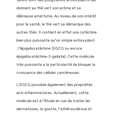
donnent au thé vert son arôme et sa
Le
délicieuse amertume. Au niveau de son intérêt
Blog
pour la santé, le thé vert se démarque des
autres thés. Il contient en effet une catéchine
Contact
bien plus puissante qu’un simple antioxydant
: l’épigallocatéchine (EGCG ou encore
Mon
épigallocatéchine-3-gallate). Cette molécule
compte
très puissante a la particularité de bloquer la
Mon
croissance des cellules cancéreuses.
Panier
L’EGCG possède également des propriétés
anti-inflammatoires. Actuellement, cette
molécule est à l’étude en vue de traiter les
dermatoses, la goutte, l’athérosclérose et