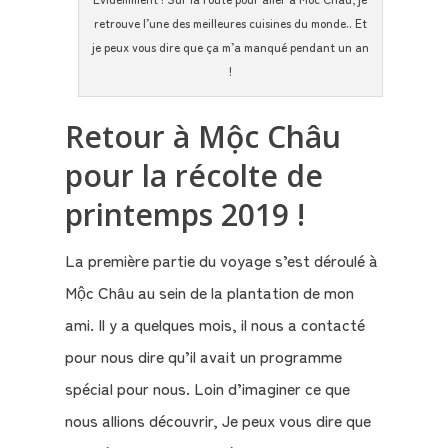
retrouve l’une des meilleures cuisines du monde.. Et
je peux vous dire que ça m’a manqué pendant un an
Le
!
Blog
Retour à Mộc Châu
Contact
pour la récolte de
Mon
printemps 2019 !
compte
La première partie du voyage s’est déroulé à
Mon
Mộc Châu au sein de la plantation de mon
Panier
ami. Il y a quelques mois, il nous a contacté
pour nous dire qu’il avait un programme
spécial pour nous. Loin d’imaginer ce que
nous allions découvrir, Je peux vous dire que