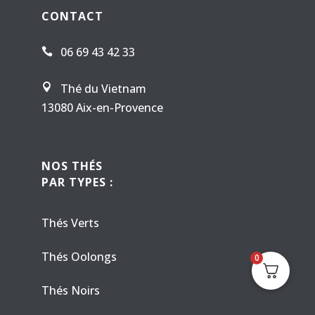
CONTACT
06 69 43 42 33

Thé du Vietnam

13080 Aix-en-Provence
NOS THÉS
PAR TYPES :
Thés Verts
Thés Oolongs
0
Thés Noirs