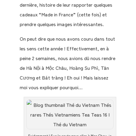
dernière, histoire de leur rapporter quelques
cadeaux “Made in France” (cette fois) et
prendre quelques images intéressantes.
Qui
On peut dire que nous avons couru dans tout
sommes-
les sens cette année ! Effectivement, en à
nous
peine 2 semaines, nous avions dû nous rendre
?
de Hà Nội à Mộc Châu, Hoàng Su Phì, Tân
Cương et Bát tràng ! Eh oui ! Mais laissez
Témoignages
moi vous expliquer pourquoi…
E-
books
La
Boutique
Evidemment ! Sur la route pour aller à Moc Chau, je