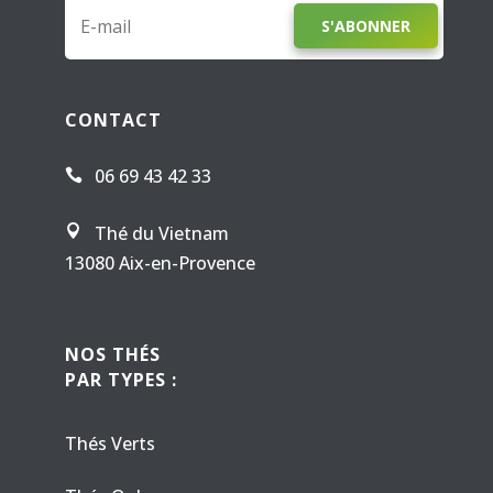
S'ABONNER
CONTACT
06 69 43 42 33

Thé du Vietnam

13080 Aix-en-Provence
NOS THÉS
PAR TYPES :
Thés Verts