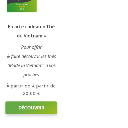
Qui
sommes-
E-carte cadeau « Thé
nous
du Vietnam »
?
Pour offrir
Témoignages
& faire découvrir les thés
"Made in Vietnam" à vos
E-
proches
books
À partir de
20,00
€
La
Boutique
DÉCOUVRIR
Le
Ce