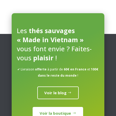
Blog
produit
a
plusieurs
Contact
variations.
Les
thés sauvages
Les
Mon
options
« Made in Vietnam »
compte
peuvent
vous font envie ? Faites-
être
Mon
vous
plaisir
!
choisies
Panier
sur
✔ Livraison
offerte
à partir de
60€ en France
et
100€
la
dans le reste du monde
!
page
du
produit
Voir le blog
Voir la boutique