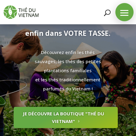
Le meilleur thé du Vietnam
enfin dans VOTRE TASSE.
Découvrez enfin les thés
sauvages, les thés des petites
plantations familiales
et les thés traditionnellement
parfumés du Vietnam !
JE DÉCOUVRE LA BOUTIQUE "THÉ DU
VIETNAM"