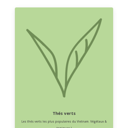
Thés verts
Les thés verts les plus populaires du Vietnam. Végétaux &
toniques !