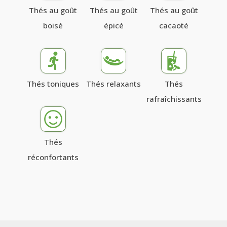
Thés au goût
Thés au goût
Thés au goût
boisé
épicé
cacaoté
Qui
sommes-
Thés toniques
Thés relaxants
Thés
nous
rafraîchissants
?
Témoignages
Thés
réconfortants
E-
books
La
Boutique