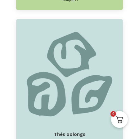
0
Thés oolongs