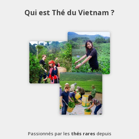
Qui est Thé du Vietnam ?
Le
Blog
Contact
Mon
compte
Mon
Panier
Passionnés par les
thés rares
depuis