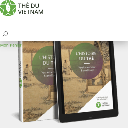
Qui sommes-nous ?
Témoignages
E-books
La Boutique
Le Blog
Contact
Mon compte
Mon Panier