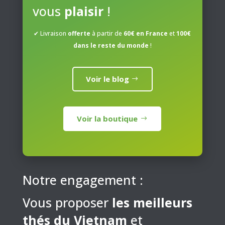
vous
plaisir
!
choisies
choisies
sur
sur
✔ Livraison
offerte
à partir de
60€ en France
et
100€
la
la
dans le reste du monde
!
page
page
du
du
produit
produit
Voir le blog
Voir la boutique
Notre engagement :
Vous proposer
les meilleurs
thés du Vietnam
et