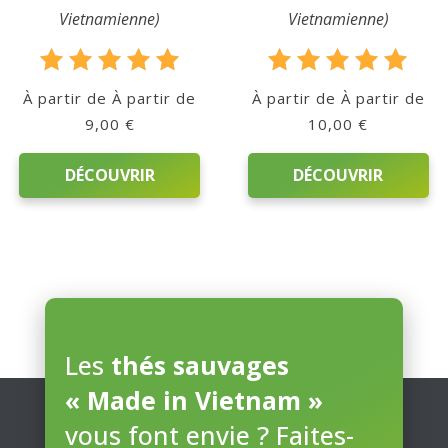
Le
Vietnamienne)
Vietnamienne)
Blog
Note
Note
Contact
À partir de
À partir de
5.00
5.00
9,00
€
10,00
€
sur 5
sur 5
Mon
DÉCOUVRIR
DÉCOUVRIR
compte
Ce
Ce
Mon
produit
produit
Panier
a
a
plusieurs
plusieurs
variations.
variations.
Les
thés sauvages
Les
Les
options
options
« Made in Vietnam »
peuvent
peuvent
vous font envie ? Faites-
être
être