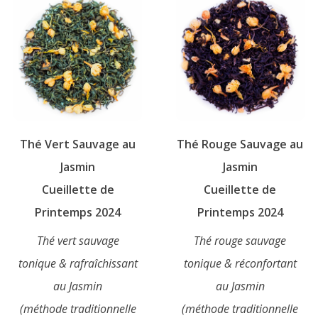
Qui
sommes-
nous
?
Thé Vert Sauvage au
Thé Rouge Sauvage au
Témoignages
Jasmin
Jasmin
Cueillette de
Cueillette de
E-
Printemps 2024
Printemps 2024
books
Thé vert sauvage
Thé rouge sauvage
La
tonique & rafraîchissant
tonique & réconfortant
Boutique
au Jasmin
au Jasmin
(méthode traditionnelle
(méthode traditionnelle