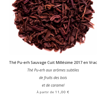
page
du
produit
Thé Pu-erh Sauvage Cuit Millésime 2017 en Vrac
Thé Pu-erh aux arômes subtiles
de fruits des bois
et de caramel
11,00
€
À partir de