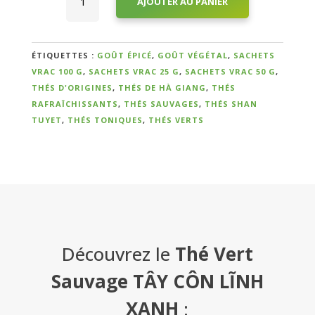
AJOUTER AU PANIER
de
Thé
Vert
Sauvage
ÉTIQUETTES :
GOÛT ÉPICÉ
,
GOÛT VÉGÉTAL
,
SACHETS
TÂY
VRAC 100 G
,
SACHETS VRAC 25 G
,
SACHETS VRAC 50 G
,
Qui
CÔN
THÉS D'ORIGINES
,
THÉS DE HÀ GIANG
,
THÉS
sommes-
LĨNH
RAFRAÎCHISSANTS
,
THÉS SAUVAGES
,
THÉS SHAN
XANH
TUYET
,
THÉS TONIQUES
,
THÉS VERTS
nous
CUEILLETTE
?
IMPÉRIALE
PRINTEMPS
2024
Témoignages
E-
books
Découvrez le
Thé Vert
Sauvage TÂY CÔN LĨNH
La
XANH
:
Boutique