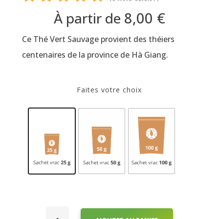
Noté
5.00
8,00
€
À partir de
sur 5
Ce Thé Vert Sauvage provient des théiers
basé
sur
centenaires de la province de Hà Giang.
notations
client
Faites votre choix
quantité