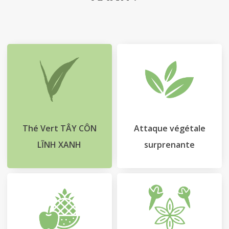
Le
Blog
Contact
Mon
compte
Thé Vert TÂY CÔN
Attaque végétale
LĨNH XANH
surprenante
Mon
Panier