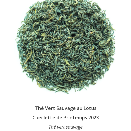
sur 5
être
choisies
sur
la
page
du
produit
Thé Vert Sauvage au Lotus
Cueillette de Printemps 2023
Thé vert sauvage