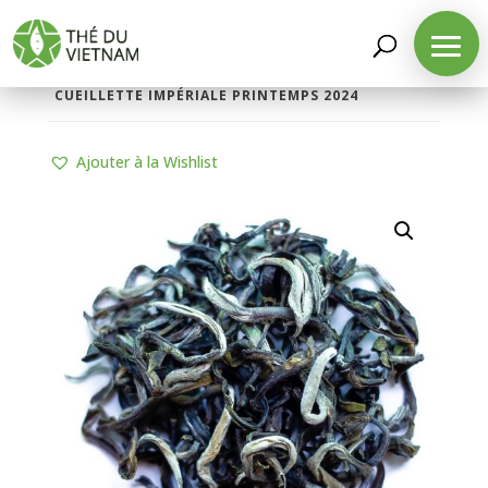
LA BOUTIQUE
/
THÉS D'ORIGINE
/
THÉS VERTS
/
THÉ VERT SAUVAGE TÂY CÔN LĨNH XANH
CUEILLETTE IMPÉRIALE PRINTEMPS 2024
Ajouter à la Wishlist