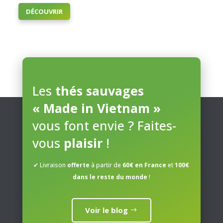
Ce
DÉCOUVRIR
produit
a
plusieurs
variations.
Les
options
peuvent
Les
thés sauvages
être
« Made in Vietnam »
choisies
sur
vous font envie ? Faites-
la
page
vous
plaisir
!
du
produit
✔ Livraison
offerte
à partir de
60€ en France
et
100€
dans le reste du monde
!
Voir le blog