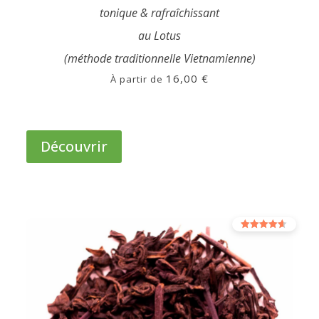
tonique & rafraîchissant
au Lotus
(méthode traditionnelle Vietnamienne)
16,00
€
À partir de
Ce
produit
Découvrir
a
plusieurs
variations.
Les
options
Note
peuvent
4.00
sur 5
être
choisies
sur
la