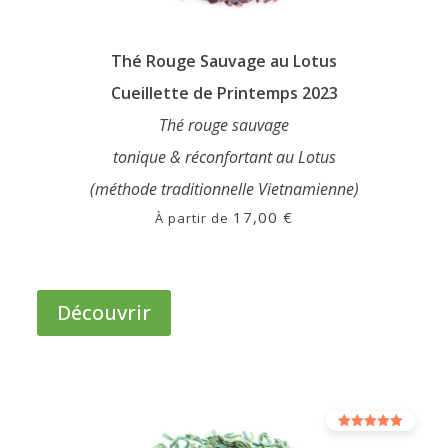
Thé Rouge Sauvage au Lotus
Cueillette de Printemps 2023
Thé rouge sauvage
tonique & réconfortant au Lotus
(méthode traditionnelle Vietnamienne)
17,00
€
À partir de
Ce
produit
Découvrir
a
plusieurs
variations.
Les
options
Note
peuvent
5.00