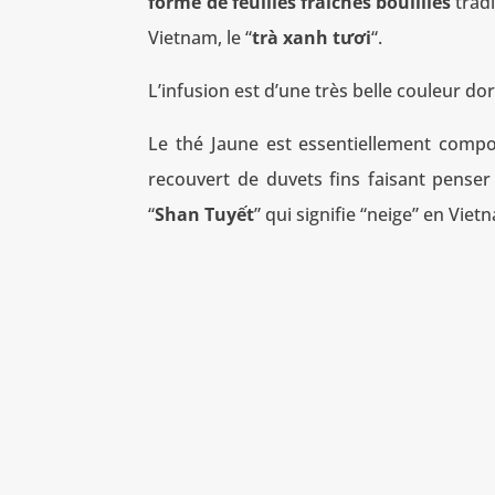
forme de feuilles fraîches bouillies
trad
Vietnam, le “
trà xanh tươi
“.
L’infusion est d’une très belle couleur do
Le thé Jaune est essentiellement comp
recouvert de duvets fins faisant pense
“
Shan Tuyết
” qui signifie “neige” en Viet