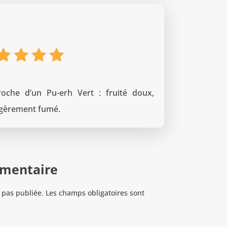
ote
5
ur 5
roche d’un Pu-erh Vert : fruité doux,
légèrement fumé.
mmentaire
 pas publiée.
Les champs obligatoires sont