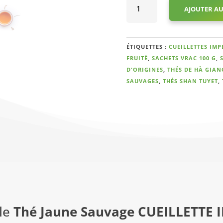
AJOUTER AU
de
Thé
Jaune
Sauvage
ÉTIQUETTES :
CUEILLETTES IMP
CUEILLETTE
FRUITÉ
,
SACHETS VRAC 100 G
,
IMPÉRIALE
D'ORIGINES
,
THÉS DE HÀ GIAN
2024
SAUVAGES
,
THÉS SHAN TUYET
,
le
Thé Jaune Sauvage CUEILLETTE 