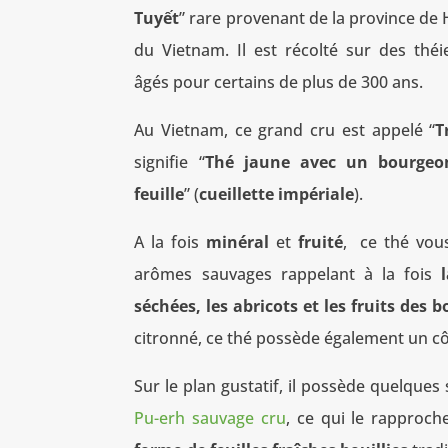
Tuyết
” rare provenant de la province de
du Vietnam. Il est récolté sur des thé
âgés pour certains de plus de 300 ans.
Au Vietnam, ce grand cru est appelé “
T
signifie “
Thé jaune avec un bourgeon
feuille
” (
cueillette impériale
).
A la fois
minéral
et
fruité
, ce thé vou
arômes sauvages rappelant à la fois
séchées, les abricots et les fruits des b
citronné, ce thé possède également un côt
Sur le plan gustatif, il possède quelques
Pu-erh sauvage cru
, ce qui le rapproc