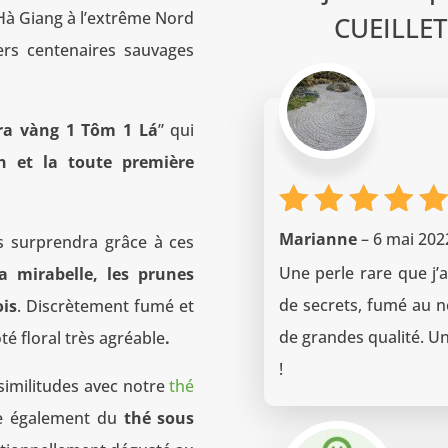
 Hà Giang à l’extrême Nord
CUEILLET
iers centenaires sauvages
ra vàng 1 Tôm 1 Lá
” qui
 et la toute première
Note
5
Marianne
–
6 mai 202
s surprendra grâce à ces
sur 5
Une perle rare que j’a
la mirabelle, les prunes
de secrets, fumé au ne
ois
. Discrètement fumé et
de grandes qualité. Un
é floral très agréable
.
!
 similitudes avec notre
thé
he également du
thé sous