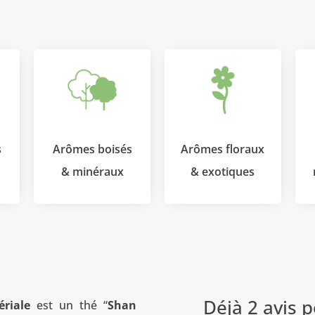
s
Arômes boisés
Arômes floraux
& minéraux
& exotiques
Déjà 2 avis 
ériale
est un thé “
Shan