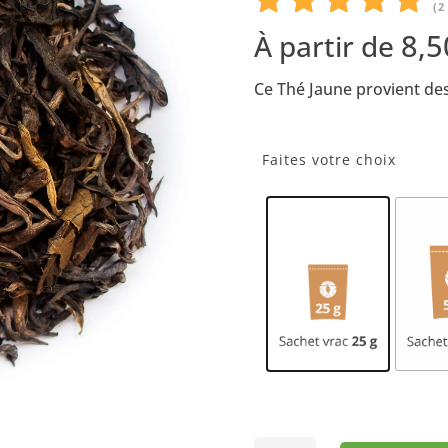
(
2
Noté
5.00
8,
À partir de
sur 5
Ce Thé Jaune provient des
basé
sur
notations
Faites votre choix
client
quantité