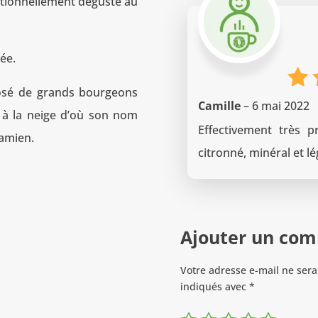
itionnellement dégusté au
rée.
osé de grands bourgeons
N
Camille
–
6 mai 2022
r à la neige d’où son nom
s
Effectivement très p
namien.
citronné, minéral et 
Ajouter un co
Votre adresse e-mail ne sera
indiqués avec
*