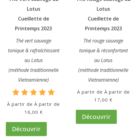
page
page
Lotus
Lotus
du
du
Cueillette de
Cueillette de
produit
produit
Printemps 2023
Printemps 2023
Thé vert sauvage
Thé rouge sauvage
tonique & rafraîchissant
tonique & réconfortant
au Lotus
au Lotus
(méthode traditionnelle
(méthode traditionnelle
Vietnamienne)
Vietnamienne)
À partir de
17,00
€
Note
À partir de
5.00
Ce
16,00
€
sur 5
produit
Découvrir
Ce
a
produit
Découvrir
plusieurs
a