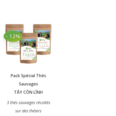
variations.
plusieurs
Les
variations.
options
Les
peuvent
options
être
peuvent
- 12%
choisies
être
sur
choisies
la
sur
page
la
du
page
produit
du
Pack Spécial Thés
produit
Sauvages
TÂY CÔN LĨNH
3 thés sauvages récoltés
sur des théiers