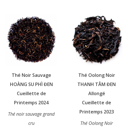
produit
a
a
plusieurs
plusieurs
variations.
variations.
Les
Les
options
options
peuvent
peuvent
être
être
choisies
choisies
sur
sur
la
Thé Noir Sauvage
Thé Oolong Noir
la
page
page
HOÀNG SU PHÌ ĐEN
THANH TÂM ĐEN
du
du
Cueillette de
Allongé
produit
produit
Printemps 2024
Cueillette de
Printemps 2023
Thé noir sauvage grand
cru
Thé Oolong Noir