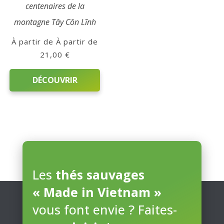
centenaires de la
montagne Tây Côn Lĩnh
À partir de
21,00
€
DÉCOUVRIR
Ce
produit
a
plusieurs
variations.
Les
thés sauvages
Les
options
« Made in Vietnam »
peuvent
vous font envie ? Faites-
être