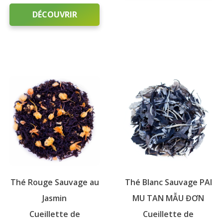
Ce
DÉCOUVRIR
produit
a
Ce
plusieurs
produit
variations.
a
Les
plusieurs
options
variations.
peuvent
Les
être
options
choisies
peuvent
sur
être
la
choisies
page
sur
du
Thé Rouge Sauvage au
Thé Blanc Sauvage PAI
la
produit
page
Jasmin
MU TAN MẪU ĐƠN
du
Cueillette de
Cueillette de
produit