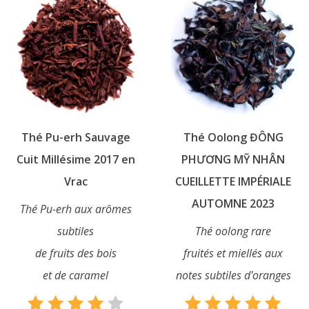
Les
variations.
options
Les
peuvent
options
être
peuvent
choisies
être
sur
choisies
la
sur
page
Thé Pu-erh Sauvage
Thé Oolong ĐÔNG
la
du
page
Cuit Millésime 2017 en
PHƯƠNG MỸ NHÂN
produit
du
Vrac
CUEILLETTE IMPÉRIALE
produit
AUTOMNE 2023
Thé Pu-erh aux arômes
subtiles
Thé oolong rare
de fruits des bois
fruités et miellés aux
et de caramel
notes subtiles d'oranges