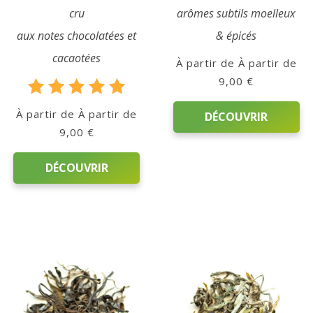
cru
arômes subtils moelleux
aux notes chocolatées et
& épicés
cacaotées
À partir de
9,00
€
Note
À partir de
DÉCOUVRIR
5.00
9,00
€
sur 5
Ce
DÉCOUVRIR
produit
a
Ce
plusieurs
produit
variations.
a
Les
plusieurs
options
variations.
peuvent
Les
être