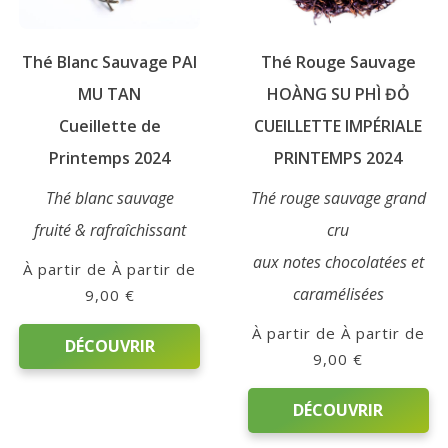
choisies
sur
Thé Blanc Sauvage PAI
Thé Rouge Sauvage
la
page
MU TAN
HOÀNG SU PHÌ ĐỎ
du
Cueillette de
CUEILLETTE IMPÉRIALE
produit
Printemps 2024
PRINTEMPS 2024
Thé blanc sauvage
Thé rouge sauvage grand
fruité & rafraîchissant
cru
aux notes chocolatées et
À partir de
caramélisées
9,00
€
À partir de
DÉCOUVRIR
9,00
€
Ce
DÉCOUVRIR
produit