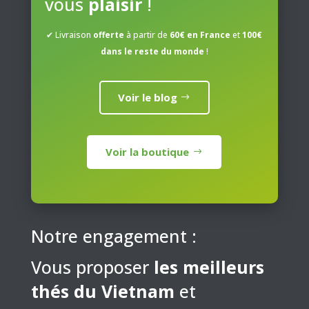
vous
plaisir
!
choisies
sur
✔ Livraison
offerte
à partir de
60€ en France
et
100€
la
dans le reste du monde
!
page
du
produit
Voir le blog
Voir la boutique
Notre engagement :
Vous proposer
les meilleurs
thés du Vietnam
et