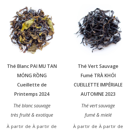
être
plusieurs
choisies
variations.
sur
Les
la
options
page
peuvent
du
être
produit
choisies
sur
Thé Blanc PAI MU TAN
Thé Vert Sauvage
la
page
MÓNG RỒNG
Fumé TRÀ KHÓI
du
Cueillette de
CUEILLETTE IMPÉRIALE
produit
Printemps 2024
AUTOMNE 2023
Thé blanc sauvage
Thé vert sauvage
très fruité & exotique
fumé & mielé
À partir de
À partir de