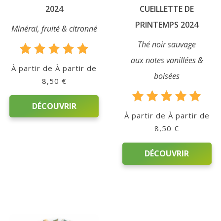
du
2024
CUEILLETTE DE
produit
PRINTEMPS 2024
Minéral, fruité & citronné
Thé noir sauvage
aux notes vanillées &
Note
À partir de
5.00
boisées
8,50
€
sur 5
DÉCOUVRIR
Note
À partir de
5.00
8,50
€
sur 5
Ce
produit
DÉCOUVRIR
a
plusieurs
Ce
variations.
produit
Les
a
options
plusieurs