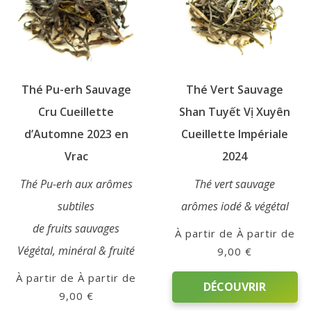
options
choisies
peuvent
sur
être
la
choisies
page
sur
du
Thé Pu-erh Sauvage
Thé Vert Sauvage
la
produit
page
Cru Cueillette
Shan Tuyết Vị Xuyên
du
d’Automne 2023 en
Cueillette Impériale
produit
Vrac
2024
Thé Pu-erh aux arômes
Thé vert sauvage
subtiles
arômes iodé & végétal
de fruits sauvages
À partir de
Végétal, minéral & fruité
9,00
€
À partir de
DÉCOUVRIR
9,00
€