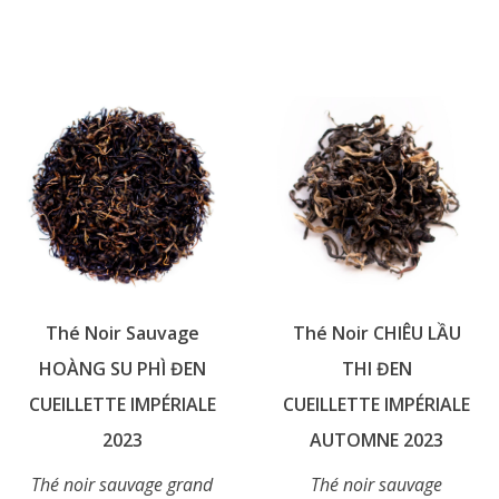
a
Ce
plusieurs
produit
variations.
a
Les
plusieurs
options
variations.
peuvent
Les
être
options
choisies
peuvent
sur
être
la
choisies
page
sur
du
Thé Noir Sauvage
Thé Noir CHIÊU LẦU
la
produit
page
HOÀNG SU PHÌ ĐEN
THI ĐEN
du
CUEILLETTE IMPÉRIALE
CUEILLETTE IMPÉRIALE
produit
2023
AUTOMNE 2023
Thé noir sauvage grand
Thé noir sauvage