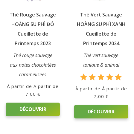
Thé Rouge Sauvage
Thé Vert Sauvage
HOÀNG SU PHÌ ĐỎ
HOÀNG SU PHÌ XANH
Cueillette de
Cueillette de
Printemps 2023
Printemps 2024
Thé rouge sauvage
Thé vert sauvage
aux notes chocolatées
tonique & animal
caramélisées
Note
À partir de
À partir de
5.00
7,00
€
7,00
€
sur 5
DÉCOUVRIR
DÉCOUVRIR
Ce
Ce
produit