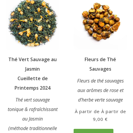
peuvent
variations.
être
Les
choisies
options
sur
peuvent
la
être
page
choisies
du
sur
produit
Thé Vert Sauvage au
Fleurs de Thé
la
page
Jasmin
Sauvages
du
Cueillette de
Fleurs de thé sauvages
produit
Printemps 2024
aux arômes de rose et
Thé vert sauvage
d’herbe verte sauvage
tonique & rafraîchissant
À partir de
au Jasmin
9,00
€
Ce
(méthode traditionnelle