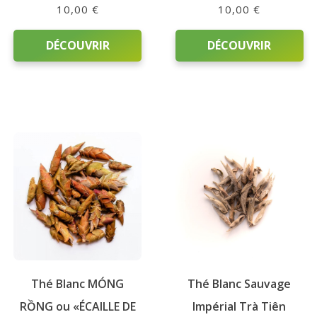
10,00
€
10,00
€
DÉCOUVRIR
DÉCOUVRIR
Ce
Ce
produit
produit
a
a
plusieurs
plusieurs
variations.
variations.
Les
Les
options
options
peuvent
peuvent
être
être
choisies
choisies
sur
sur
Thé Blanc MÓNG
Thé Blanc Sauvage
la
la
page
page
RỒNG ou «ÉCAILLE DE
Impérial Trà Tiên