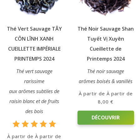
Le
être
être
Blog
choisies
choisies
sur
sur
Contact
Thé Vert Sauvage TÂY
Thé Noir Sauvage Shan
la
la
page
page
CÔN LĨNH XANH
Tuyết Vị Xuyên
Mon
du
du
CUEILLETTE IMPÉRIALE
Cueillette de
produit
produit
compte
PRINTEMPS 2024
Printemps 2024
Thé vert sauvage
Thé noir sauvage
Mon
rarissime
arômes boisés & vanillés
Panier
aux arômes subtiles de
À partir de
raisin blanc et de fruits
8,00
€
des bois
DÉCOUVRIR
Note
Ce
À partir de
5.00