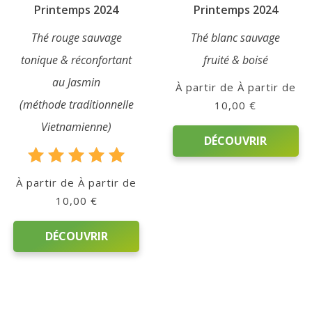
Printemps 2024
Printemps 2024
Thé rouge sauvage
Thé blanc sauvage
tonique & réconfortant
fruité & boisé
au Jasmin
À partir de
(méthode traditionnelle
10,00
€
Vietnamienne)
DÉCOUVRIR
Note
Ce
À partir de
5.00
produit
10,00
€
sur 5
a
plusieurs
DÉCOUVRIR
variations.
Les
Ce
options
produit
peuvent
a