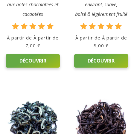
aux notes chocolatées et
enivrant, suave,
cacaotées
boisé & légèrement fruité
Qui
sommes-
Note
Note
nous
À partir de
À partir de
5.00
5.00
7,00
€
8,00
€
?
sur 5
sur 5
DÉCOUVRIR
DÉCOUVRIR
Témoignages
Ce
Ce
E-
produit
produit
books
a
a
plusieurs
plusieurs
La
variations.
variations.
Les
Les
Boutique
options
options
peuvent
peuvent