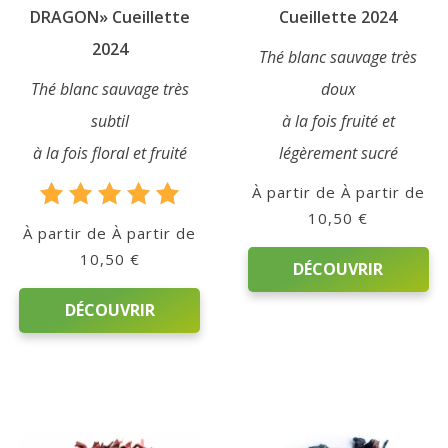
du
du
DRAGON» Cueillette
Cueillette 2024
produit
produit
2024
Thé blanc sauvage très
Thé blanc sauvage très
doux
subtil
à la fois fruité et
à la fois floral et fruité
légèrement sucré
À partir de
10,50
€
Note
À partir de
5.00
10,50
€
sur 5
DÉCOUVRIR
DÉCOUVRIR
Ce
produit
Ce
a
produit
plusieurs
a
variations.
plusieurs