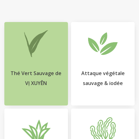
Le
Blog
Contact
Mon
compte
Thé Vert Sauvage de
Attaque végétale
Mon
VỊ XUYÊN
sauvage & iodée
Panier