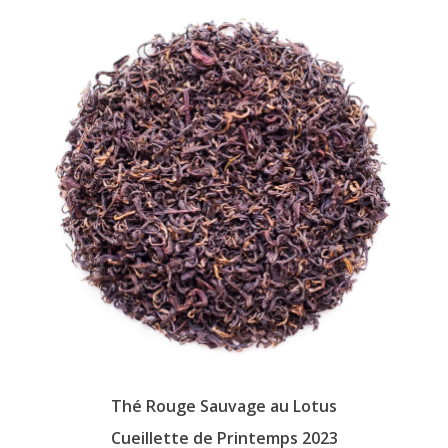
Les
options
peuvent
être
choisies
sur
la
page
du
produit
Thé Rouge Sauvage au Lotus
Cueillette de Printemps 2023