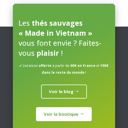
Les
options
peuvent
Les
thés sauvages
être
« Made in Vietnam »
choisies
sur
vous font envie ? Faites-
la
page
vous
plaisir
!
du
produit
✔ Livraison
offerte
à partir de
60€ en France
et
100€
dans le reste du monde
!
Voir le blog
Voir la boutique