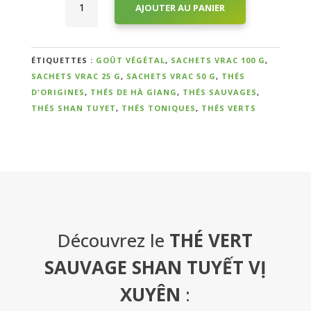
AJOUTER AU PANIER
de
Thé
Vert
Qui
Sauvage
ÉTIQUETTES :
GOÛT VÉGÉTAL
,
SACHETS VRAC 100 G
,
Shan
sommes-
SACHETS VRAC 25 G
,
SACHETS VRAC 50 G
,
THÉS
Tuyết
D'ORIGINES
,
THÉS DE HÀ GIANG
,
THÉS SAUVAGES
,
nous
Vị
THÉS SHAN TUYET
,
THÉS TONIQUES
,
THÉS VERTS
?
XuyênCueillette
Impériale
2024
Témoignages
E-
books
Découvrez le
THÉ VERT
La
SAUVAGE SHAN TUYẾT VỊ
Boutique
XUYÊN
: