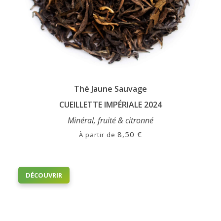
Thé Jaune Sauvage
CUEILLETTE IMPÉRIALE 2024
Minéral, fruité & citronné
8,50
€
À partir de
Ce
DÉCOUVRIR
produit
a
plusieurs
variations.