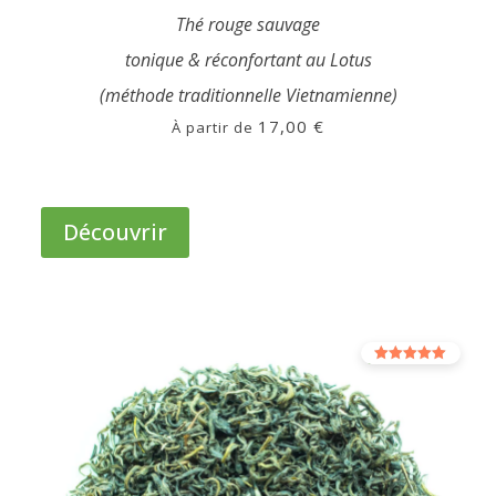
Thé rouge sauvage
tonique & réconfortant au Lotus
(méthode traditionnelle Vietnamienne)
17,00
€
À partir de
Ce
produit
Découvrir
a
plusieurs
variations.
Les
options
Note
peuvent
5.00
sur 5
être
choisies
sur
la