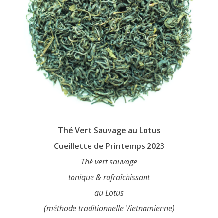
page
du
produit
Thé Vert Sauvage au Lotus
Cueillette de Printemps 2023
Thé vert sauvage
tonique & rafraîchissant
au Lotus
(méthode traditionnelle Vietnamienne)