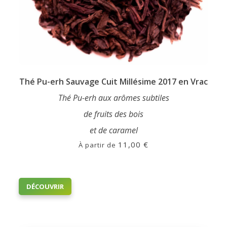
Thé Pu-erh Sauvage Cuit Millésime 2017 en Vrac
Thé Pu-erh aux arômes subtiles
de fruits des bois
et de caramel
11,00
€
À partir de
Ce
DÉCOUVRIR
produit
a
plusieurs
variations.