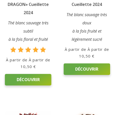
du
du
DRAGON» Cueillette
Cueillette 2024
produit
produit
2024
Thé blanc sauvage très
Thé blanc sauvage très
doux
subtil
à la fois fruité et
à la fois floral et fruité
légèrement sucré
À partir de
10,50
€
Note
À partir de
5.00
10,50
€
sur 5
DÉCOUVRIR
DÉCOUVRIR
Ce
produit
Ce
a
produit
plusieurs
a
variations.
plusieurs