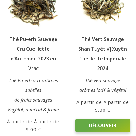
options
choisies
peuvent
sur
être
la
choisies
page
sur
du
Thé Pu-erh Sauvage
Thé Vert Sauvage
la
produit
page
Cru Cueillette
Shan Tuyết Vị Xuyên
du
d’Automne 2023 en
Cueillette Impériale
produit
Vrac
2024
Thé Pu-erh aux arômes
Thé vert sauvage
subtiles
arômes iodé & végétal
de fruits sauvages
À partir de
Végétal, minéral & fruité
9,00
€
À partir de
DÉCOUVRIR
9,00
€