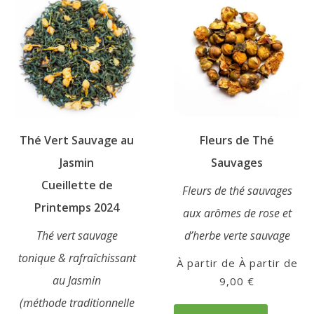
peuvent
variations.
être
Les
choisies
options
sur
peuvent
la
être
page
choisies
du
sur
produit
Thé Vert Sauvage au
Fleurs de Thé
la
page
Jasmin
Sauvages
du
Cueillette de
Fleurs de thé sauvages
produit
Printemps 2024
aux arômes de rose et
Thé vert sauvage
d’herbe verte sauvage
tonique & rafraîchissant
À partir de
au Jasmin
9,00
€
Ce
(méthode traditionnelle