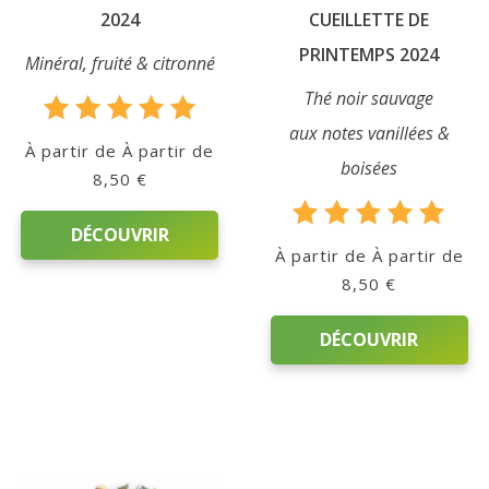
du
2024
CUEILLETTE DE
produit
PRINTEMPS 2024
Minéral, fruité & citronné
Thé noir sauvage
aux notes vanillées &
Note
À partir de
5.00
boisées
8,50
€
sur 5
DÉCOUVRIR
Note
À partir de
5.00
8,50
€
sur 5
Ce
produit
DÉCOUVRIR
a
plusieurs
Ce
variations.
produit
Les
a
options
plusieurs