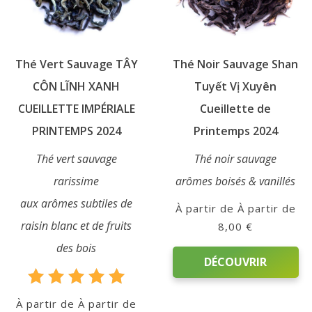
être
être
choisies
choisies
Le
sur
sur
Blog
Thé Vert Sauvage TÂY
Thé Noir Sauvage Shan
la
la
page
page
CÔN LĨNH XANH
Tuyết Vị Xuyên
Contact
du
du
CUEILLETTE IMPÉRIALE
Cueillette de
produit
produit
PRINTEMPS 2024
Printemps 2024
Mon
compte
Thé vert sauvage
Thé noir sauvage
rarissime
arômes boisés & vanillés
Mon
aux arômes subtiles de
À partir de
Panier
raisin blanc et de fruits
8,00
€
des bois
DÉCOUVRIR
Note
Ce
À partir de
5.00