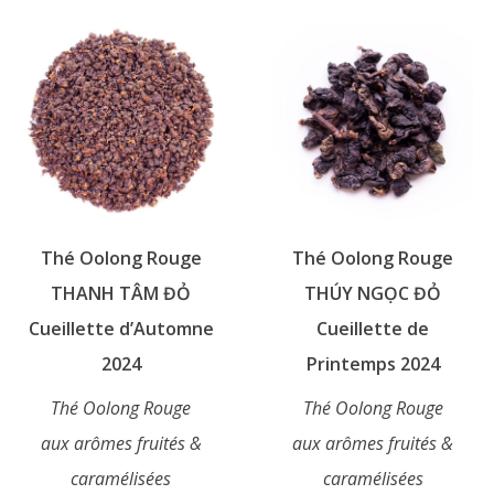
a
a
plusieurs
plusieurs
variations.
variations.
Les
Les
options
options
peuvent
peuvent
être
être
choisies
choisies
sur
sur
Thé Oolong Rouge
Thé Oolong Rouge
la
la
page
page
THANH TÂM ĐỎ
THÚY NGỌC ĐỎ
du
du
Cueillette d’Automne
Cueillette de
produit
produit
2024
Printemps 2024
Thé Oolong Rouge
Thé Oolong Rouge
aux arômes fruités &
aux arômes fruités &
caramélisées
caramélisées