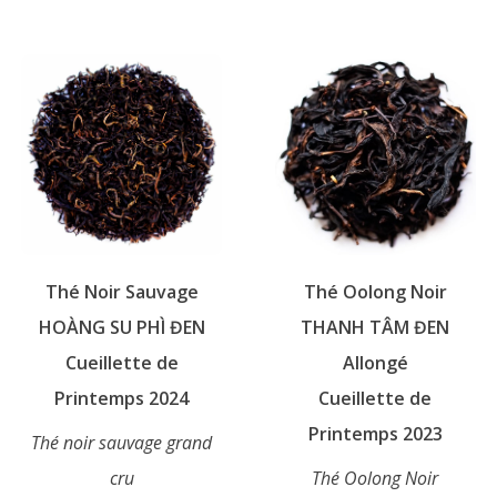
produit
a
a
plusieurs
plusieurs
variations.
variations.
Les
Les
options
options
peuvent
peuvent
être
être
choisies
choisies
sur
sur
la
Thé Noir Sauvage
Thé Oolong Noir
la
page
page
HOÀNG SU PHÌ ĐEN
THANH TÂM ĐEN
du
du
Cueillette de
Allongé
produit
produit
Printemps 2024
Cueillette de
Printemps 2023
Thé noir sauvage grand
cru
Thé Oolong Noir