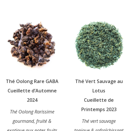
a
produit
plusieurs
a
variations.
plusieurs
Les
variations.
options
Les
peuvent
options
être
peuvent
choisies
être
sur
choisies
la
sur
page
Thé Oolong Rare GABA
Thé Vert Sauvage au
la
du
page
Cueillette d’Automne
Lotus
produit
du
2024
Cueillette de
produit
Printemps 2023
Thé Oolong Rarissime
gourmand, fruité &
Thé vert sauvage
exotique aux notes fruits
tonique & rafraîchissant