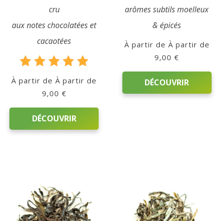
cru
arômes subtils moelleux
aux notes chocolatées et
& épicés
cacaotées
À partir de
9,00
€
Note
À partir de
DÉCOUVRIR
5.00
9,00
€
sur 5
Ce
DÉCOUVRIR
produit
a
Ce
plusieurs
produit
variations.
a
Les
plusieurs
options
variations.
peuvent
Les
être