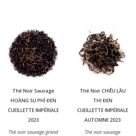
a
Ce
plusieurs
produit
variations.
a
Les
plusieurs
options
variations.
peuvent
Les
être
options
choisies
peuvent
sur
être
la
choisies
page
sur
du
Thé Noir Sauvage
Thé Noir CHIÊU LẦU
la
produit
page
HOÀNG SU PHÌ ĐEN
THI ĐEN
du
CUEILLETTE IMPÉRIALE
CUEILLETTE IMPÉRIALE
produit
2023
AUTOMNE 2023
Thé noir sauvage grand
Thé noir sauvage