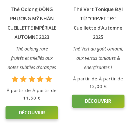
sur
page
Thé Oolong ĐÔNG
Thé Vert Tonique ĐẠI
la
du
page
PHƯƠNG MỸ NHÂN
TỪ “CREVETTES”
produit
du
CUEILLETTE IMPÉRIALE
Cueillette d’Automne
produit
AUTOMNE 2023
2025
Thé oolong rare
Thé Vert au goût Umami,
fruités et miellés aux
aux vertus toniques &
notes subtiles d'oranges
énergisantes !
À partir de
13,00
€
Note
À partir de
5.00
11,50
€
sur 5
DÉCOUVRIR
DÉCOUVRIR
Ce
produit
Ce