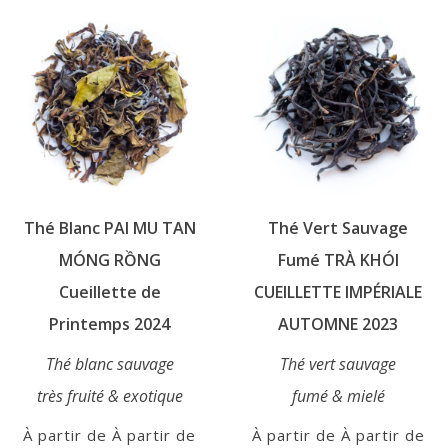
être
plusieurs
choisies
variations.
sur
Les
la
options
page
peuvent
du
être
produit
choisies
sur
Thé Blanc PAI MU TAN
Thé Vert Sauvage
la
page
MÓNG RỒNG
Fumé TRÀ KHÓI
du
Cueillette de
CUEILLETTE IMPÉRIALE
produit
Printemps 2024
AUTOMNE 2023
Thé blanc sauvage
Thé vert sauvage
très fruité & exotique
fumé & mielé
À partir de
À partir de