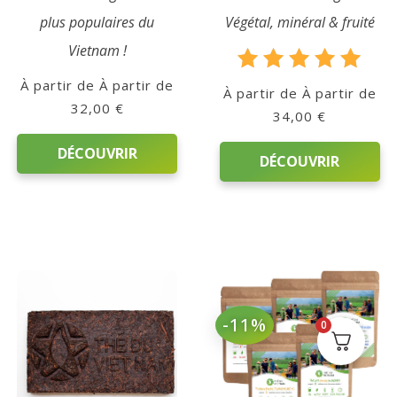
plus populaires du
Végétal, minéral & fruité
Vietnam !
Note
À partir de
À partir de
5.00
32,00
€
34,00
€
sur 5
DÉCOUVRIR
DÉCOUVRIR
Ce
Ce
produit
produit
a
a
plusieurs
plusieurs
variations.
variations.
Les
-11%
Les
0
options
options
peuvent
peuvent
être
être