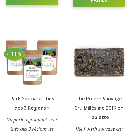
31,
Ce
produit
a
plusieurs
variations.
Les
- 11%
options
peuvent
être
choisies
sur
Pack Spécial « Thés
Thé Pu-erh Sauvage
la
page
des 3 Régions »
Cru Millésime 2017 en
du
Tablette
Un pack regroupant les 3
produit
thés des 3 régions les
Thé Pu-erh sauvage cru