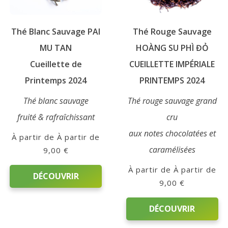
choisies
sur
Thé Blanc Sauvage PAI
Thé Rouge Sauvage
la
page
MU TAN
HOÀNG SU PHÌ ĐỎ
du
Cueillette de
CUEILLETTE IMPÉRIALE
produit
Printemps 2024
PRINTEMPS 2024
Thé blanc sauvage
Thé rouge sauvage grand
fruité & rafraîchissant
cru
aux notes chocolatées et
À partir de
caramélisées
9,00
€
À partir de
DÉCOUVRIR
9,00
€
Ce
DÉCOUVRIR
produit