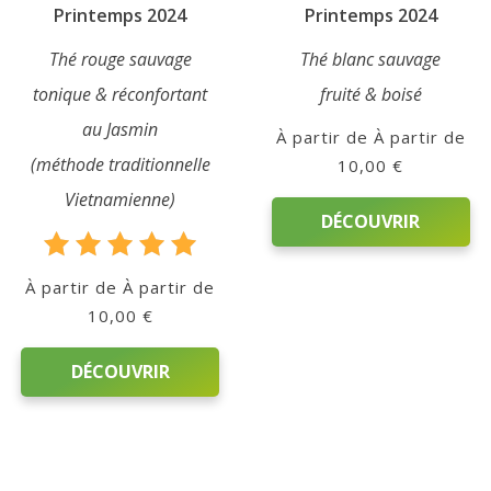
Printemps 2024
Printemps 2024
Thé rouge sauvage
Thé blanc sauvage
tonique & réconfortant
fruité & boisé
au Jasmin
À partir de
(méthode traditionnelle
10,00
€
Vietnamienne)
DÉCOUVRIR
Note
Ce
À partir de
5.00
produit
10,00
€
sur 5
a
plusieurs
DÉCOUVRIR
variations.
Les
Ce
options
produit
peuvent
a