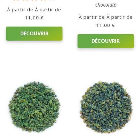
chocolaté
Note
À partir de
4.00
À partir de
11,00
€
sur 5
11,00
€
DÉCOUVRIR
DÉCOUVRIR
Ce
Ce
produit
produit
a
a
plusieurs
plusieurs
variations.
variations.
Les
Les
options
options
peuvent
peuvent
être
être
choisies
choisies
sur
sur
la