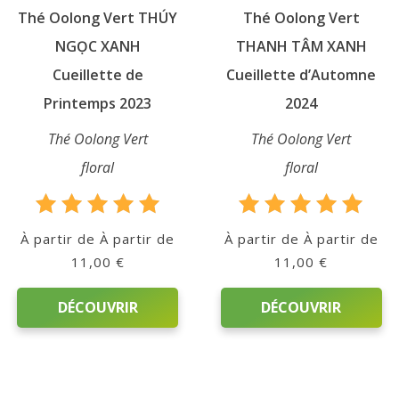
Thé Oolong Vert THÚY
Thé Oolong Vert
la
page
page
NGỌC XANH
THANH TÂM XANH
du
du
produit
Cueillette de
Cueillette d’Automne
produit
Printemps 2023
2024
Thé Oolong Vert
Thé Oolong Vert
floral
floral
Note
Note
À partir de
À partir de
5.00
5.00
11,00
€
11,00
€
sur 5
sur 5
DÉCOUVRIR
DÉCOUVRIR
Ce
Ce
produit
produit