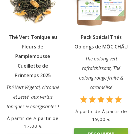
choisies
sur
sur
la
la
page
page
du
du
produit
Thé Vert Tonique au
Pack Spécial Thés
produit
Fleurs de
Oolongs de MỘC CHÂU
Pamplemousse
Thé oolong vert
Cueillette de
rafraîchissant, Thé
Printemps 2025
oolong rouge fruité &
Thé Vert Végétal, citronné
caramélisé
et zesté, aux vertus
toniques & énergisantes !
Note
À partir de
5.00
À partir de
19,00
€
sur 5
17,00
€