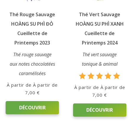
Thé Rouge Sauvage
Thé Vert Sauvage
HOÀNG SU PHÌ ĐỎ
HOÀNG SU PHÌ XANH
Cueillette de
Cueillette de
Printemps 2023
Printemps 2024
Thé rouge sauvage
Thé vert sauvage
aux notes chocolatées
tonique & animal
caramélisées
Note
À partir de
À partir de
5.00
7,00
€
7,00
€
sur 5
DÉCOUVRIR
DÉCOUVRIR
Ce
Ce
produit