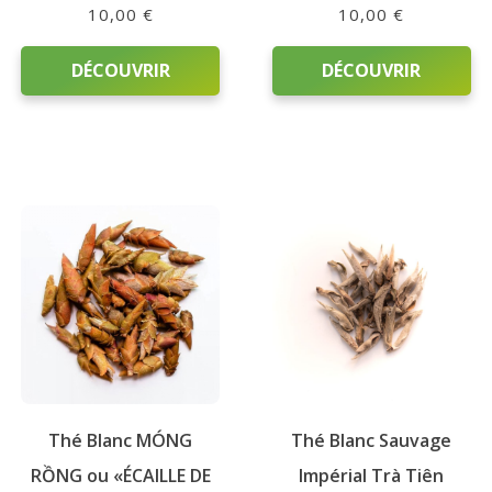
10,00
€
10,00
€
DÉCOUVRIR
DÉCOUVRIR
Ce
Ce
produit
produit
a
a
plusieurs
plusieurs
variations.
variations.
Les
Les
options
options
peuvent
peuvent
être
être
choisies
choisies
sur
sur
Thé Blanc MÓNG
Thé Blanc Sauvage
la
la
page
page
RỒNG ou «ÉCAILLE DE
Impérial Trà Tiên