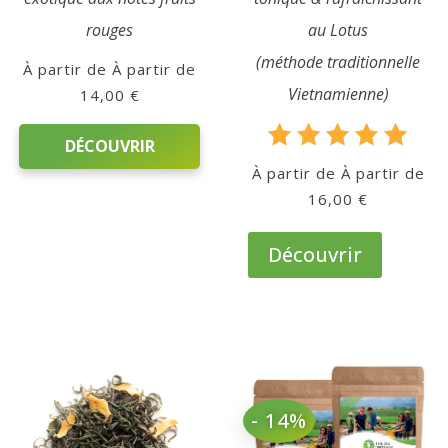
rouges
au Lotus
(méthode traditionnelle
À partir de
Vietnamienne)
14,00
€
DÉCOUVRIR
Note
À partir de
5.00
16,00
€
Ce
sur 5
Ce
produit
produit
Découvrir
a
a
plusieurs
plusieurs
variations.
variations.
Les
Les
options
options
peuvent
peuvent
être
- 14%
être
choisies