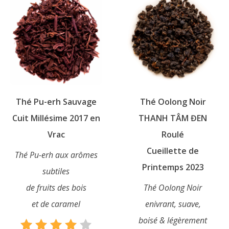
Les
variations.
options
Les
peuvent
options
être
peuvent
choisies
être
sur
choisies
la
sur
page
Thé Pu-erh Sauvage
Thé Oolong Noir
la
du
page
Cuit Millésime 2017 en
THANH TÂM ĐEN
produit
du
Vrac
Roulé
produit
Cueillette de
Thé Pu-erh aux arômes
Printemps 2023
subtiles
de fruits des bois
Thé Oolong Noir
et de caramel
enivrant, suave,
boisé & légèrement