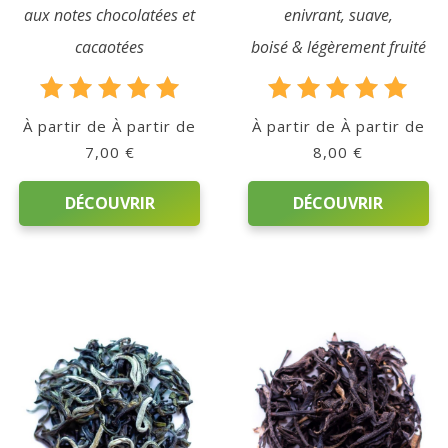
aux notes chocolatées et
enivrant, suave,
cacaotées
boisé & légèrement fruité
Note
Note
Qui
À partir de
À partir de
5.00
5.00
sommes-
7,00
€
8,00
€
sur 5
sur 5
nous
DÉCOUVRIR
DÉCOUVRIR
?
Ce
Ce
Témoignages
produit
produit
a
a
E-
plusieurs
plusieurs
books
variations.
variations.
Les
Les
La
options
options
Boutique
peuvent
peuvent