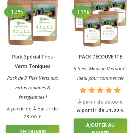
variations.
peuvent
- 12%
-11%
Les
être
options
choisies
peuvent
sur
être
la
choisies
page
sur
du
Pack Spécial Thés
PACK DÉCOUVERTE
la
produit
page
Verts Toniques
5 thés "Made in Vietnam",
du
Pack de 2 Thés Verts aux
idéal pour commencer
produit
vertus toniques &
énergisantes !
Note
Le
35,00
€
5.00
À partir de
prix
Le
31,00
€
sur 5
23,00
€
initia
prix
AJOUTER AU
était
actu
DÉCOUVRIR
35,0
PANIER
est 