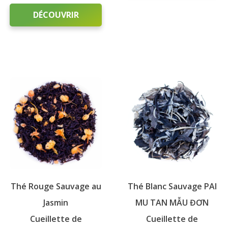
Ce
DÉCOUVRIR
produit
a
Ce
plusieurs
produit
variations.
a
Les
plusieurs
options
variations.
peuvent
Les
être
options
choisies
peuvent
sur
être
la
choisies
page
sur
du
Thé Rouge Sauvage au
Thé Blanc Sauvage PAI
la
produit
page
Jasmin
MU TAN MẪU ĐƠN
du
Cueillette de
Cueillette de
produit