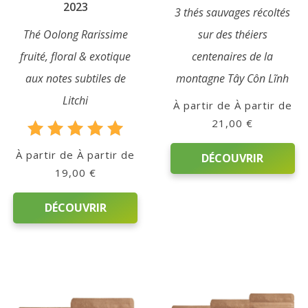
2023
3 thés sauvages récoltés
Thé Oolong Rarissime
sur des théiers
fruité, floral & exotique
centenaires de la
aux notes subtiles de
montagne Tây Côn Lĩnh
Litchi
À partir de
21,00
€
Note
À partir de
DÉCOUVRIR
5.00
19,00
€
sur 5
Ce
DÉCOUVRIR
produit
a
Ce
plusieurs
produit
variations.
a
Les
plusieurs
options