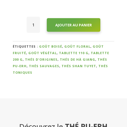
quantité
AJOUTER AU PANIER
de
Qui
Thé
Pu-
sommes-
erh
ÉTIQUETTES :
GOÛT BOISÉ
,
GOÛT FLORAL
,
GOÛT
nous
Sauvage
FRUITÉ
,
GOÛT VÉGÉTAL
,
TABLETTE 110 G
,
TABLETTE
?
Cru
200 G
,
THÉS D'ORIGINES
,
THÉS DE HÀ GIANG
,
THÉS
Millésime
PU-ERH
,
THÉS SAUVAGES
,
THÉS SHAN TUYET
,
THÉS
2017
TONIQUES
Témoignages
en
Tablette
E-
books
La
Boutique
Découvrez le
THÉ PU-ERH