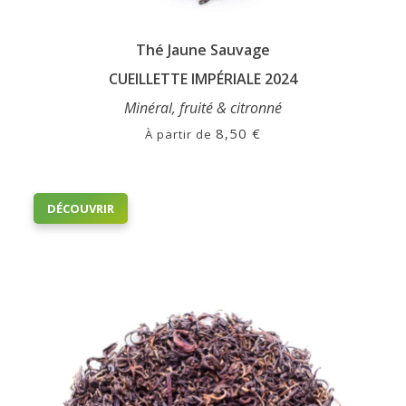
Thé Jaune Sauvage
CUEILLETTE IMPÉRIALE 2024
Minéral, fruité & citronné
8,50
€
À partir de
Ce
DÉCOUVRIR
produit
a
plusieurs
variations.
Les
options
peuvent
être
choisies
sur