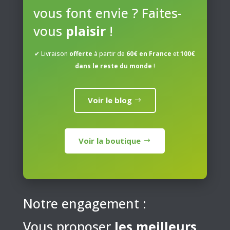
sur
vous font envie ? Faites-
la
page
vous
plaisir
!
du
produit
✔ Livraison
offerte
à partir de
60€ en France
et
100€
dans le reste du monde
!
Voir le blog
Voir la boutique
Notre engagement :
Vous proposer
les meilleurs