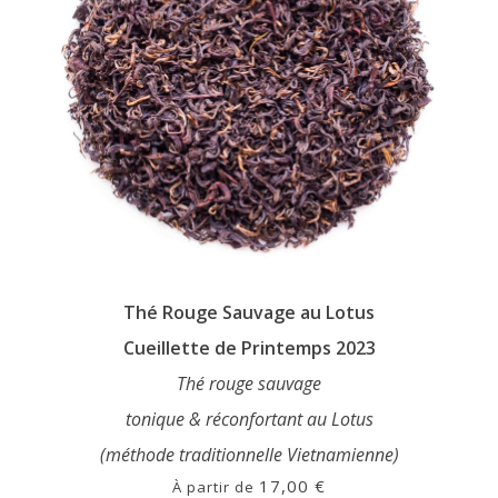
la
page
du
produit
Thé Rouge Sauvage au Lotus
Cueillette de Printemps 2023
Thé rouge sauvage
tonique & réconfortant au Lotus
(méthode traditionnelle Vietnamienne)
17,00
€
À partir de