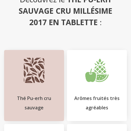
SAUVAGE CRU MILLÉSIME
Le
2017 EN TABLETTE
:
Blog
Contact
Mon
compte
Mon
Panier
Thé Pu-erh cru
Arômes fruités très
sauvage
agréables