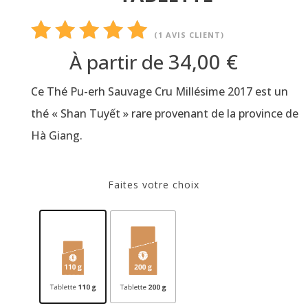
(
1
AVIS CLIENT)
Noté
5.00
34,00
€
À partir de
sur 5
Ce Thé Pu-erh Sauvage Cru Millésime 2017 est un
basé
sur
thé « Shan Tuyết » rare provenant de la province de
notation
Hà Giang.
client
Faites votre choix