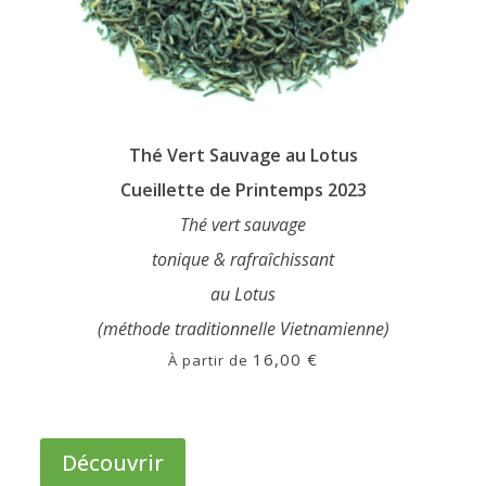
Thé Vert Sauvage au Lotus
Cueillette de Printemps 2023
Thé vert sauvage
tonique & rafraîchissant
au Lotus
(méthode traditionnelle Vietnamienne)
16,00
€
À partir de
Ce
produit
Découvrir
a