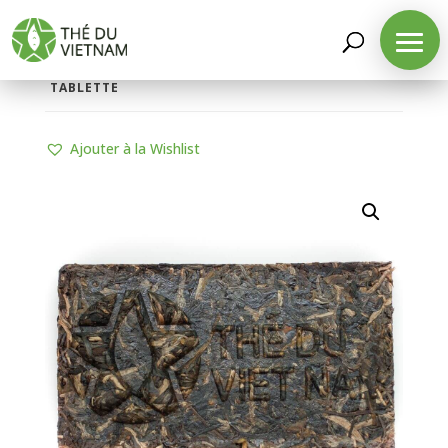
LA BOUTIQUE
/
THÉS D'ORIGINE
/
THÉS PU-ERH
/
THÉ PU-ERH SAUVAGE CRU MILLÉSIME 2017 EN
TABLETTE
Ajouter à la Wishlist