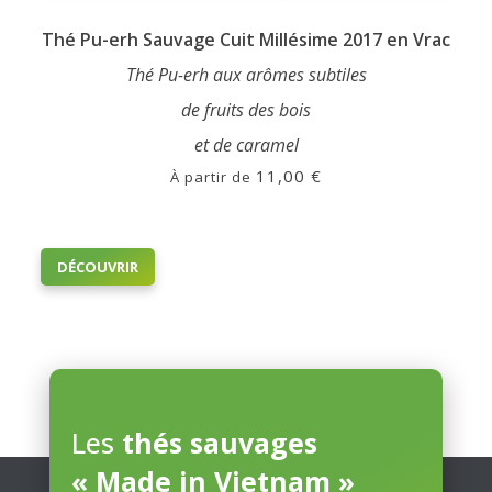
Thé Pu-erh Sauvage Cuit Millésime 2017 en Vrac
Thé Pu-erh aux arômes subtiles
de fruits des bois
et de caramel
11,00
€
À partir de
Ce
DÉCOUVRIR
produit
a
plusieurs
variations.
Les
options
peuvent
Les
thés sauvages
être
« Made in Vietnam »
choisies