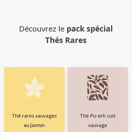
Découvrez le
pack spécial
Qui
Thés Rares
sommes-
nous
?
Témoignages
E-
books
Thé rares sauvages
Thé Pu-erh cuit
La
au Jasmin
sauvage
Boutique