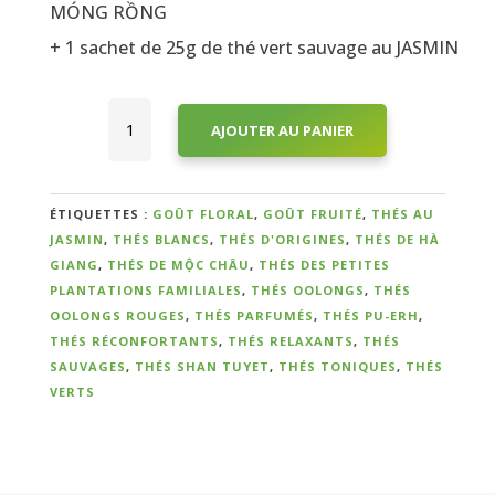
MÓNG RỒNG
+ 1 sachet de 25g de thé vert sauvage au JASMIN
quantité
AJOUTER AU PANIER
de
PACK
THÉS
RARES
ÉTIQUETTES :
GOÛT FLORAL
,
GOÛT FRUITÉ
,
THÉS AU
JASMIN
,
THÉS BLANCS
,
THÉS D'ORIGINES
,
THÉS DE HÀ
GIANG
,
THÉS DE MỘC CHÂU
,
THÉS DES PETITES
PLANTATIONS FAMILIALES
,
THÉS OOLONGS
,
THÉS
OOLONGS ROUGES
,
THÉS PARFUMÉS
,
THÉS PU-ERH
,
THÉS RÉCONFORTANTS
,
THÉS RELAXANTS
,
THÉS
SAUVAGES
,
THÉS SHAN TUYET
,
THÉS TONIQUES
,
THÉS
VERTS