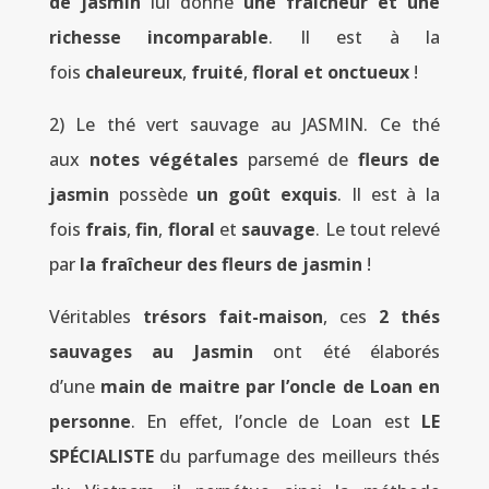
de jasmin
lui donne
une fraîcheur et une
richesse incomparable
. Il est à la
fois
chaleureux
,
fruité
,
floral et onctueux
!
2) Le thé vert sauvage au JASMIN. Ce thé
aux
notes végétales
parsemé de
fleurs de
jasmin
possède
un goût exquis
. Il est à la
fois
frais
,
fin
,
floral
et
sauvage
. Le tout relevé
par
la fraîcheur des fleurs de jasmin
!
Véritables
trésors fait-maison
, ces
2 thés
sauvages au Jasmin
ont été élaborés
d’une
main de maitre par l’oncle de Loan en
personne
. En effet, l’oncle de Loan est
LE
SPÉCIALISTE
du parfumage des meilleurs thés