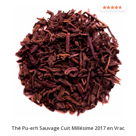
options
Note
peuvent
4.00
sur 5
être
choisies
sur
la
page
du
produit
Thé Pu-erh Sauvage Cuit Millésime 2017 en Vrac