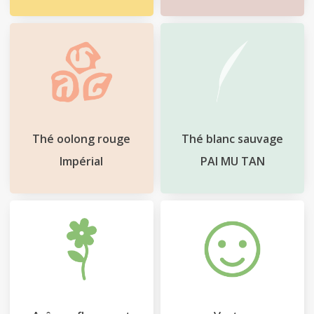
Le
Blog
Contact
Mon
Thé oolong rouge
Thé blanc sauvage
compte
Impérial
PAI MU TAN
Mon
Panier