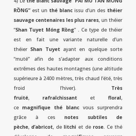
4) Le
thé blanc sauvage “PAI MU TAN MÓNG
RỒNG”
est un
thé blanc
issu d’un des
théier
sauvage centenaires les plus rares
, un théier
“
Shan Tuyet Móng Rồng
” . Ce type de théier
est en fait une variante naturelle d’un
théier
Shan Tuyet
ayant en quelque sorte
“muté” afin de s’adapter aux conditions
extrêmes des hautes montagnes (une altitude
supérieure à 2400 mètres, très chaud l’été, très
froid l’hiver).
Très
fruité
,
rafraîchissant
et
floral
,
ce
magnifique thé blanc
vous surprendra
grâce à ces
notes subtiles de
pèche
,
d’abricot
, de
litchi
et de
rose
. Ce thé