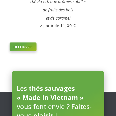
Thé Pu-erh aux arômes subtiles
de fruits des bois
et de caramel
11,00
€
À partir de
Ce
DÉCOUVRIR
produit
a
plusieurs
variations.
Les
options
peuvent
Les
thés sauvages
être
« Made in Vietnam »
choisies
sur
vous font envie ? Faites-
la
page
vous
plaisir
!