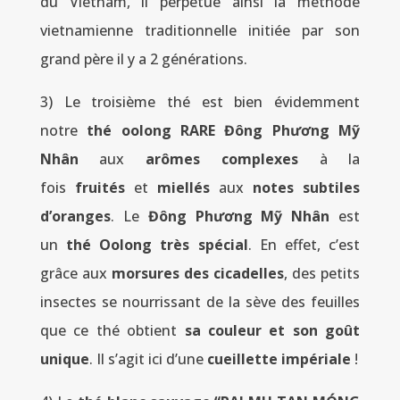
du Vietnam, il perpétue ainsi la méthode
vietnamienne traditionnelle initiée par son
grand père il y a 2 générations.
3) Le troisième thé est bien évidemment
notre
thé oolong RARE Đông Phương Mỹ
Nhân
aux
arômes complexes
à la
fois
fruités
et
miellés
aux
notes subtiles
d’oranges
. Le
Đông Phương Mỹ Nhân
est
un
thé Oolong très spécial
. En effet, c’est
grâce aux
morsures des cicadelles
, des petits
insectes se nourrissant de la sève des feuilles
que ce thé obtient
sa couleur et son goût
unique
. Il s’agit ici d’une
cueillette impériale
!