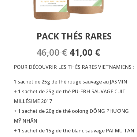
PACK THÉS RARES
Le
Le
46,00
€
41,00
€
prix
prix
initial
actuel
POUR DÉCOUVRIR LES THÉS RARES VIETNAMIENS :
était :
est :
46,00 €.
41,00 €.
1 sachet de 25g de thé rouge sauvage au JASMIN
+ 1 sachet de 25g de thé PU-ERH SAUVAGE CUIT
MILLÉSIME 2017
+ 1 sachet de 20g de thé oolong ĐÔNG PHƯƠNG
MỸ NHÂN
+ 1 sachet de 15g de thé blanc sauvage PAI MU TAN