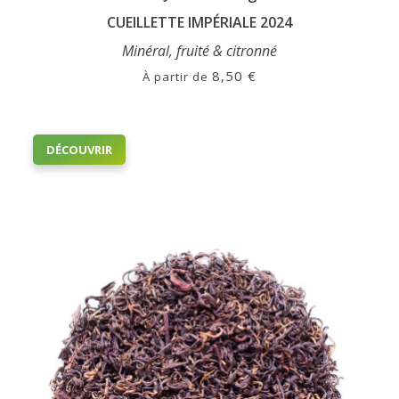
CUEILLETTE IMPÉRIALE 2024
Minéral, fruité & citronné
8,50
€
À partir de
Ce
DÉCOUVRIR
produit
a
plusieurs
variations.
Les
options
peuvent
être
choisies
sur
la
page
du