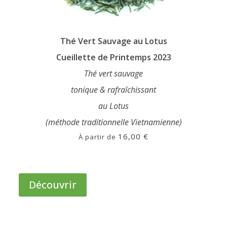
Thé Vert Sauvage au Lotus
Cueillette de Printemps 2023
Thé vert sauvage
tonique & rafraîchissant
au Lotus
(méthode traditionnelle Vietnamienne)
16,00
€
À partir de
Ce
produit
Découvrir
a
plusieurs
variations.
Les