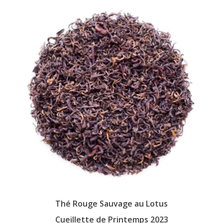
Les
options
peuvent
être
choisies
sur
la
page
du
produit
Thé Rouge Sauvage au Lotus
Cueillette de Printemps 2023