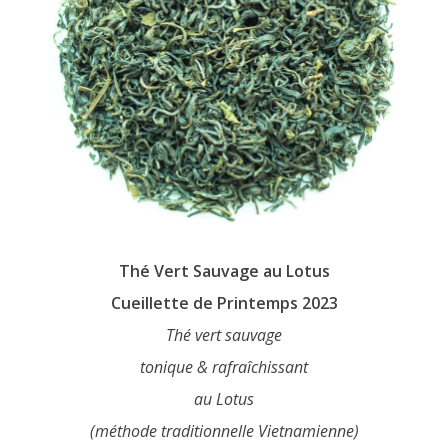
page
du
produit
Thé Vert Sauvage au Lotus
Cueillette de Printemps 2023
Thé vert sauvage
tonique & rafraîchissant
au Lotus
(méthode traditionnelle Vietnamienne)