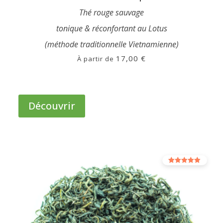
Thé rouge sauvage
tonique & réconfortant au Lotus
(méthode traditionnelle Vietnamienne)
17,00
€
À partir de
Ce
produit
Découvrir
a
plusieurs
variations.
Les
options
Note
peuvent
5.00
sur 5
être
choisies
sur
la