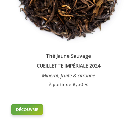
Thé Jaune Sauvage
CUEILLETTE IMPÉRIALE 2024
Minéral, fruité & citronné
8,50
€
À partir de
Ce
DÉCOUVRIR
produit
a
plusieurs
variations.