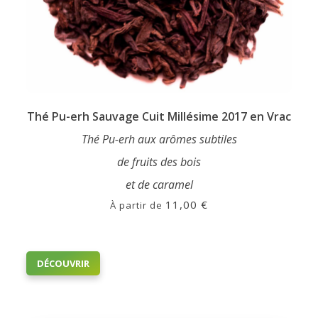
Thé Pu-erh Sauvage Cuit Millésime 2017 en Vrac
Thé Pu-erh aux arômes subtiles
de fruits des bois
et de caramel
11,00
€
À partir de
Ce
DÉCOUVRIR
produit
a
plusieurs
variations.