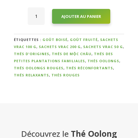
quantité
AJOUTER AU PANIER
de
Thé
Qui
Oolong
sommes-
Rouge
ÉTIQUETTES :
GOÛT BOISÉ
,
GOÛT FRUITÉ
,
SACHETS
nous
THÚY
VRAC 100 G
,
SACHETS VRAC 200 G
,
SACHETS VRAC 50 G
,
?
NGỌC
THÉS D'ORIGINES
,
THÉS DE MỘC CHÂU
,
THÉS DES
ĐỎCueillette
PETITES PLANTATIONS FAMILIALES
,
THÉS OOLONGS
,
de
THÉS OOLONGS ROUGES
,
THÉS RÉCONFORTANTS
,
Témoignages
Printemps
THÉS RELAXANTS
,
THÉS ROUGES
2024
E-
books
La
Boutique
Découvrez le
Thé Oolong