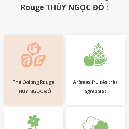
Le
Rouge THÚY NGỌC ĐỎ
:
Blog
Contact
Mon
compte
Mon
Panier
Thé Oolong Rouge
Arômes fruités très
THÚY NGỌC ĐỎ
agréables