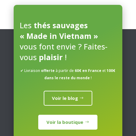
Les
options
peuvent
Les
thés sauvages
être
« Made in Vietnam »
choisies
sur
vous font envie ? Faites-
la
page
vous
plaisir
!
du
produit
✔ Livraison
offerte
à partir de
60€ en France
et
100€
dans le reste du monde
!
Voir le blog
Voir la boutique