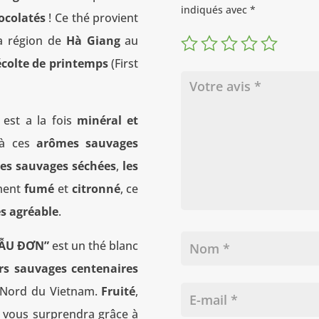
indiqués avec
*
ocolatés
! Ce thé provient
a région de
Hà Giang
au
écolte de printemps
(First
est a la fois
minéral et
 à ces
arômes sauvages
es sauvages séchées
,
les
ement
fumé
et
citronné
, ce
ès agréable
.
MẪU ĐƠN”
est un thé blanc
rs sauvages centenaires
 Nord du Vietnam.
Fruité
,
vous surprendra grâce à