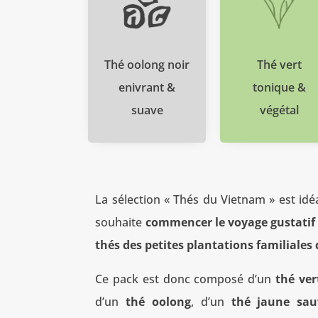
Thé oolong noir
Thé vert
enivrant &
tonique &
suave
végétal
La sélection « Thés du Vietnam » est idéa
souhaite
commencer le voyage gustatif
thés des petites plantations familiale
Ce pack est donc composé d’un
thé ver
d’un
thé oolong
, d’un
thé jaune sau