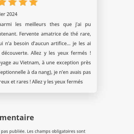
ote
5
ier 2024
ur 5
armi les meilleurs thes que j’ai pu
tenant. Fervente amatrice de thé rare,
ui n’a besoin d’aucun artifice… je les ai
découverte. Allez y les yeux fermés !
age au Vietnam, à une exception près
ptionnelle à da nang), je n’en avais pas
eux et rares ! Allez y les yeux fermés
mmentaire
 pas publiée.
Les champs obligatoires sont