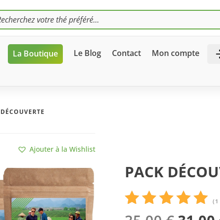
che
s
Le Blog
Contact
Mon compte
La Boutique
 DÉCOUVERTE
Ajouter à la Wishlist
PACK DÉCOU
(
1
Le
Noté
5.00