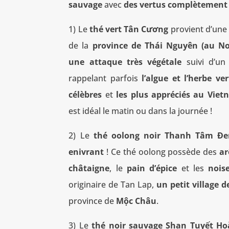
sauvage
avec
des vertus complètement 
1) Le
thé vert Tân Cương
provient d’une 
de la
province de Thái Nguyên (au No
une attaque très végétale
suivi d’u
rappelant parfois
l’algue et l’herbe ver
célèbres
et
les plus appréciés au Vie
est idéal le matin ou dans la journée !
2) Le
thé oolong noir Thanh Tâm Đ
enivrant
! Ce thé oolong possède des
ar
châtaigne
, le
pain d’épice
et les
noise
originaire de Tan Lap,
un petit village
province de
Mộc Châu
.
3) Le
thé noir sauvage Shan Tuyết Ho