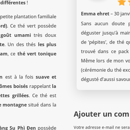
différentes
!
N
Emma ehret
–
30 janv
petite plantation familiale
s
Sans aucun doute p
rd)
. Ce thé vert possède
déguster jusqu’à main
n
goût umami
très doux
de ‘pépites’, de thé q
te
. Un des thés
les plus
trouvé dans ce pack 
tnam
, ce
thé vert tonique
Même lors de mon voy
(cérémonie du thé exce
en
est à la fois
suave et
dégusté d’aussi savour
ômes boisés
rappelant
la
ttes grillées
. Ce thé est
 de montagne
situé dans la
Ajouter un co
Votre adresse e-mail ne sera
àng Su Phì Đen
possède