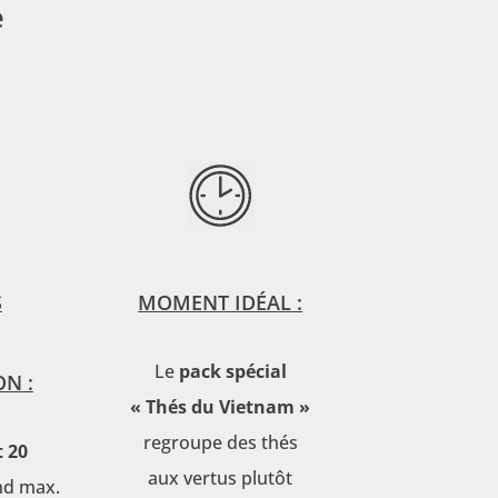
e
S
MOMENT IDÉAL :
Le
pack spécial
ON :
« Thés du Vietnam »
regroupe des thés
t 20
aux vertus plutôt
nd max.