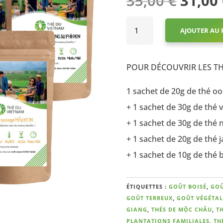
35,00
€
31,00
prix
sur 5
initial
quantité
basé
était :
AJOUTER AU 
de
sur
35,00 
PACK
notation
DÉCOUVERTE
client
POUR DÉCOUVRIR LES TH
1 sachet de 20g de thé 
+ 1 sachet de 30g de thé
+ 1 sachet de 30g de th
+ 1 sachet de 20g de thé
+ 1 sachet de 10g de th
ÉTIQUETTES :
GOÛT BOISÉ
,
GOÛ
GOÛT TERREUX
,
GOÛT VÉGÉTAL
GIANG
,
THÉS DE MỘC CHÂU
,
T
PLANTATIONS FAMILIALES
,
TH