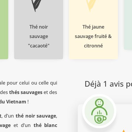
Thé noir
Thé jaune
sauvage
sauvage fruité &
"cacaoté"
citronné
Déjà 1 avis 
le pour celui ou celle qui
des
thés sauvages
et des
s du Vietnam
!
t
, d’un
thé noir sauvage
,
vage
et d’un
thé blanc