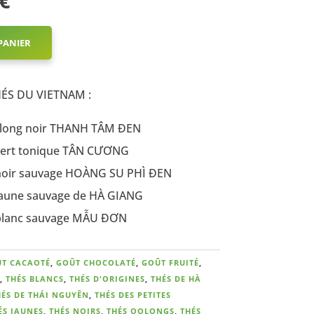
€
prix
actuel
est :
PANIER
€.
31,00 €.
ÉS DU VIETNAM :
Wishlist -
oolong noir THANH TÂM ĐEN
 vert tonique TÂN CƯƠNG
é noir sauvage HOÀNG SU PHÌ ĐEN
 jaune sauvage de HÀ GIANG
é blanc sauvage MẪU ĐƠN
T CACAOTÉ
,
GOÛT CHOCOLATÉ
,
GOÛT FRUITÉ
,
,
THÉS BLANCS
,
THÉS D'ORIGINES
,
THÉS DE HÀ
HÉS DE THÁI NGUYÊN
,
THÉS DES PETITES
ÉS JAUNES
,
THÉS NOIRS
,
THÉS OOLONGS
,
THÉS