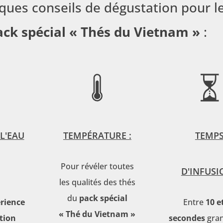
ques conseils de dégustation pour l
ack spécial « Thés du Vietnam »
:
L'EAU
TEMPÉRATURE :
TEMP
Pour révéler toutes
D'INFUSI
les qualités des thés
du
pack spécial
rience
Entre
10 e
« Thé du Vietnam »
tion
secondes
gra