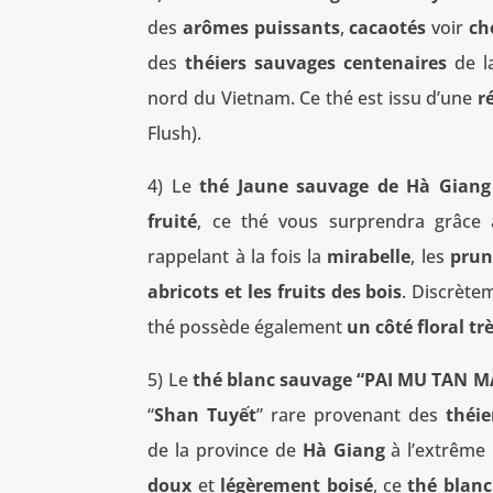
des
arômes puissants
,
cacaotés
voir
ch
des
théiers sauvages centenaires
de l
nord du Vietnam. Ce thé est issu d’une
r
Flush).
4) Le
thé Jaune sauvage de Hà Giang
fruité
, ce thé vous surprendra grâce
rappelant à la fois la
mirabelle
, les
prun
abricots et les fruits des bois
. Discrèt
thé possède également
un côté floral tr
5) Le
thé blanc sauvage “PAI MU TAN 
“
Shan Tuyết
” rare provenant des
théie
de la province de
Hà Giang
à l’extrême
doux
et
légèrement boisé
, ce
thé blanc