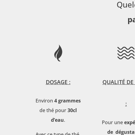
Quel
p
DOSAGE :
QUALITÉ DE 
Environ
4 grammes
:
de thé pour
30cl
d’eau
.
Pour une
expé
de dégusta
Avec ce type de thé,