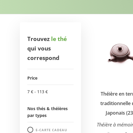
Trouvez
le thé
qui vous
correspond
Price
7
€
-
113
€
Théière en ter
traditionnelle 
Nos thés & théières
Japonais (23
par types
Théière à mémoir
E-CARTE CADEAU