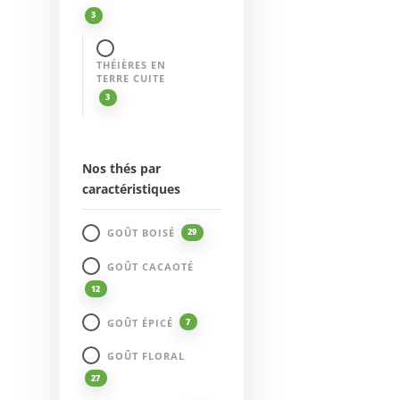
3
THÉIÈRES EN
TERRE CUITE
3
Nos thés par
caractéristiques
GOÛT BOISÉ
29
GOÛT CACAOTÉ
12
GOÛT ÉPICÉ
7
GOÛT FLORAL
27