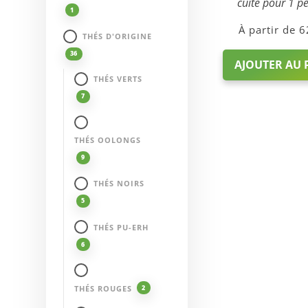
cuite pour 1 p
1
6
THÉS D'ORIGINE
36
AJOUTER AU 
THÉS VERTS
7
THÉS OOLONGS
9
THÉS NOIRS
5
THÉS PU-ERH
6
THÉS ROUGES
2