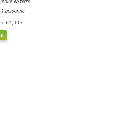
moire en terre
r 1 personne
62,00
€
TE