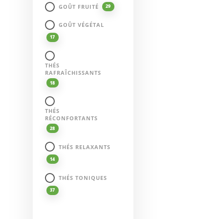
GOÛT FRUITÉ
29
GOÛT VÉGÉTAL
17
THÉS
RAFRAÎCHISSANTS
18
THÉS
RÉCONFORTANTS
28
THÉS RELAXANTS
14
THÉS TONIQUES
37