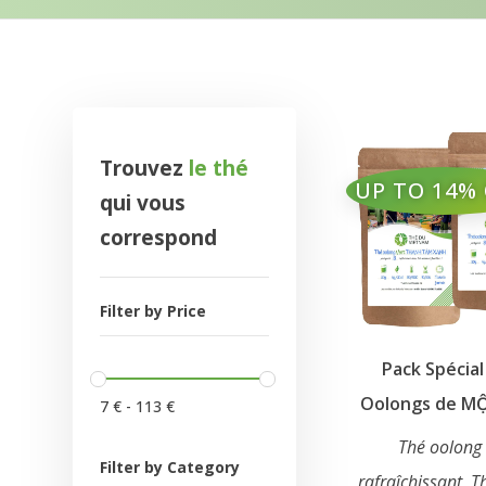
Trouvez
le thé
UP TO 14% 
qui vous
correspond
Filter by Price
Pack Spécia
Oolongs de M
7
€
-
113
€
Thé oolong 
Filter by Category
rafraîchissant, 