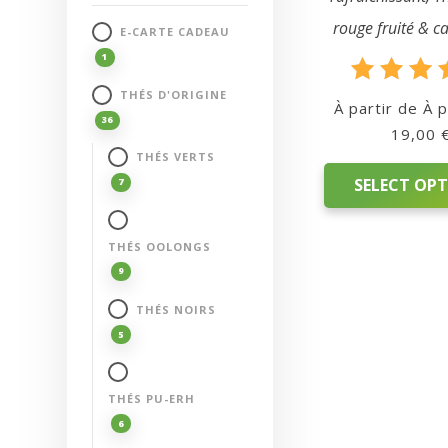
rouge fruité & c
E-CARTE CADEAU
1
Rate
THÉS D'ORIGINE
À partir de
5.0
36
19,00
out o
THÉS VERTS
SELECT OP
7
This
THÉS OOLONGS
product
9
has
THÉS NOIRS
multiple
5
variants.
The
options
THÉS PU-ERH
may
6
be