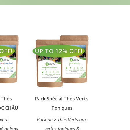
OFF!
UP TO 12% OFF!
l Thés
Pack Spécial Thés Verts
ỘC CHÂU
Toniques
vert
Pack de 2 Thés Verts aux
Thé oolong
vertus toniques &