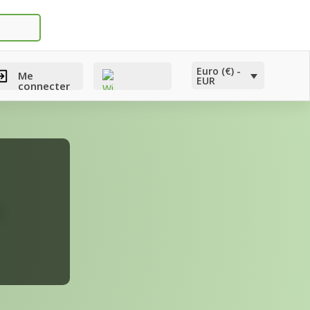
Euro (€) -
Me
EUR
connecter
Wishlist -