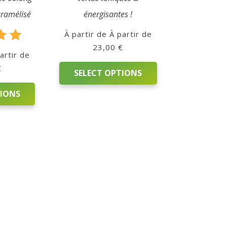
aramélisé
énergisantes !
À partir de
23,00
€
d
0
€
f 5
SELECT OPTIONS
TIONS
This
product
has
multiple
variants.
The
options
may
be
chosen