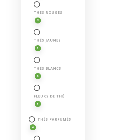
chosen
THÉS ROUGES
on
2
the
product
page
THÉS JAUNES
1
THÉS BLANCS
5
FLEURS DE THÉ
1
THÉS PARFUMÉS
4