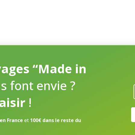
vages “Made in
s font envie ?
aisir
!
 en France
et
100€ dans le reste du