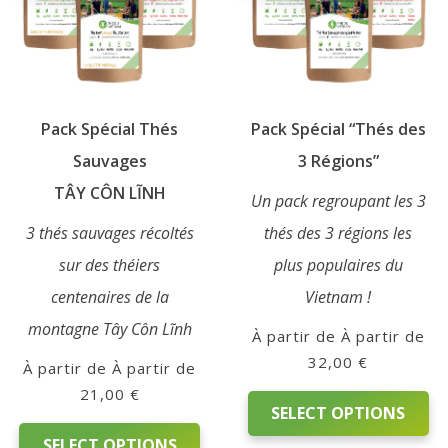
Qui
sommes-
nous
Pack Spécial Thés
Pack Spécial “Thés des
?
Sauvages
3 Régions”
TÂY CÔN LĨNH
Témoignages
Un pack regroupant les 3
3 thés sauvages récoltés
thés des 3 régions les
E-
sur des théiers
plus populaires du
books
centenaires de la
Vietnam !
montagne Tây Côn Lĩnh
À partir de
La
32,00
€
À partir de
Boutique
21,00
€
SELECT OPTIONS
Contact
SELECT OPTIONS