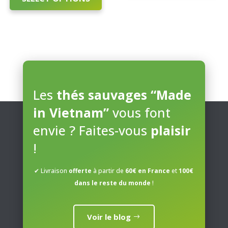
This
Cart
product
This
has
product
multiple
has
variants.
multiple
The
variants.
options
Les
thés sauvages “Made
The
may
options
in Vietnam”
vous font
be
may
envie ? Faites-vous
plaisir
chosen
be
on
!
chosen
the
on
product
✔ Livraison
offerte
à partir de
60€ en France
et
100€
the
page
dans le reste du monde
!
product
page
Voir le blog