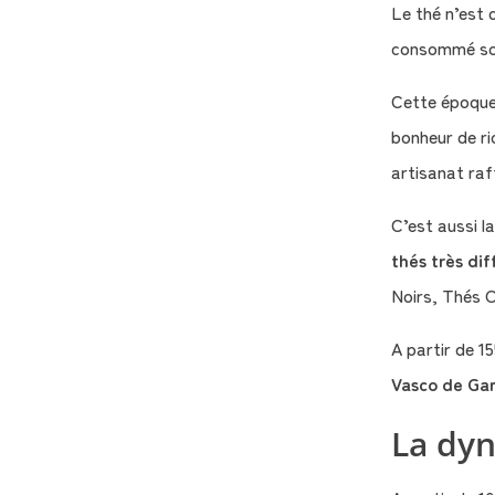
Le thé n’est 
consommé sous
Cette époque
bonheur de ri
artisanat raf
C’est aussi l
thés très di
Noirs, Thés O
A partir de 1
Vasco de Ga
La dyn