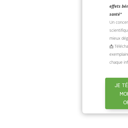
effets bé
santé"
Un concent
scientifiq
mieux dégu
📩 Télécha
exemplaire
chaque inf
JE T
MO
O