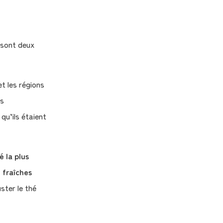
i sont deux
et les régions
es
qu’ils étaient
 la plus
e fraîches
uster le thé