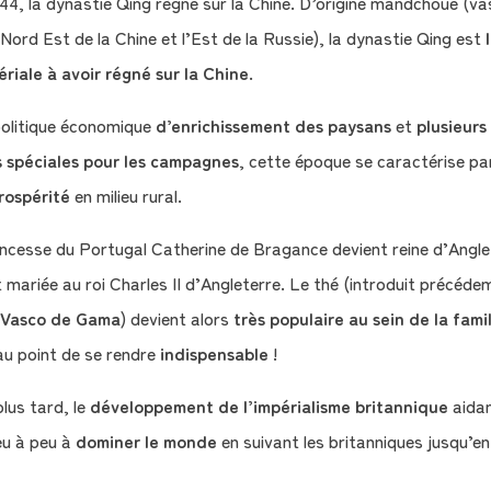
644, la dynastie Qing règne sur la Chine. D’origine mandchoue (vas
e Nord Est de la Chine et l’Est de la Russie), la dynastie Qing est
riale à avoir régné sur la Chine
.
politique économique
d’enrichissement des paysans
et
plusieurs
 spéciales pour les campagnes
, cette époque se caractérise pa
rospérité
en milieu rural.
rincesse du Portugal Catherine de Bragance devient reine d’Angle
st mariée au roi Charles II d’Angleterre. Le thé (introduit précéd
Vasco de Gama
) devient alors
très populaire au sein de la fami
u point de se rendre
indispensable
!
plus tard, le
développement de l’impérialisme britannique
aidan
u à peu à
dominer le monde
en suivant les britanniques jusqu’e