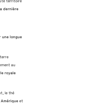
te territoire
la dernière
r
une longue
terre
emment au
lle royale
t, le thé
n
Amérique
et