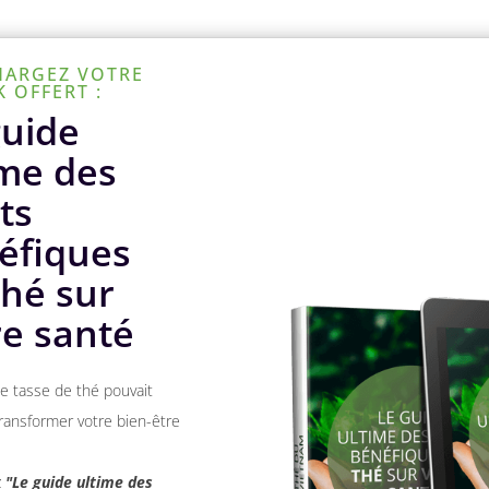
HARGEZ VOTRE
 OFFERT :
guide
ime des
ts
éfiques
thé sur
re santé
ne tasse de thé pouvait
ransformer votre bien-être
z
"Le guide ultime des