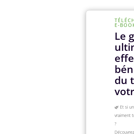
TÉLÉC
E-BOOK
Le 
ult
effe
bén
du 
vot
🌿 Et si u
vraiment t
?
Découvre