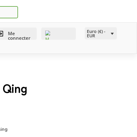
Euro (€) -
Me
EUR
connecter
 Qing
Qing