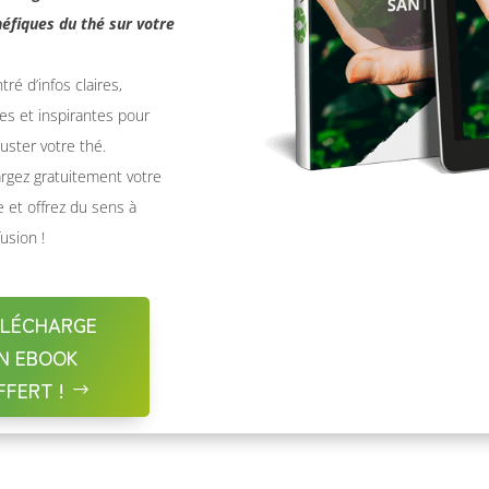
néfiques du thé sur votre
ré d’infos claires,
ues et inspirantes pour
ster votre thé.
rgez gratuitement votre
 et offrez du sens à
usion !
ÉLÉCHARGE
N EBOOK
FFERT !