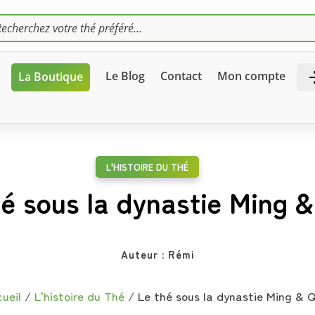
HE
S
Le Blog
Contact
Mon compte
La Boutique
L'HISTOIRE DU THÉ
hé sous la dynastie Ming &
Auteur :
Rémi
ueil
/
L'histoire du Thé
/
Le thé sous la dynastie Ming & 