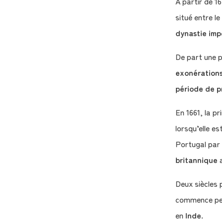
A partir de 1
situé entre l
dynastie impé
De part une 
exonérations
période de p
En 1661, la p
lorsqu’elle e
Portugal par
britannique
a
Deux siècles 
commence pe
en
Inde
.