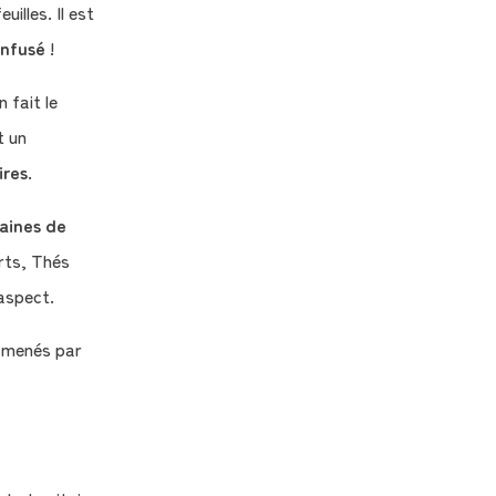
illes. Il est
infusé
!
 fait le
t un
ires
.
zaines de
rts, Thés
 aspect.
, menés par