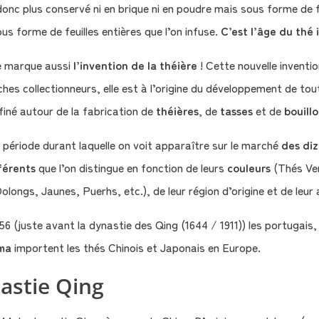
donc plus conservé ni en brique ni en poudre mais sous forme de feu
 forme de feuilles entières que l’on infuse.
C’est l’âge du thé 
 marque aussi
l’invention de la théière
! Cette nouvelle invention
ches collectionneurs, elle est à l’origine du développement de tou
finé autour de la fabrication de
théières
, de
tasses
et de
bouillo
a période durant laquelle on voit apparaître sur le marché
des di
fférents
que l’on distingue en fonction de leurs
couleurs
(Thés Ve
olongs, Jaunes, Puerhs, etc.), de leur région d’origine et de leur
556 (juste avant la dynastie des Qing (1644 / 1911)) les portugais
ma
importent les thés Chinois et Japonais en Europe.
astie Qing