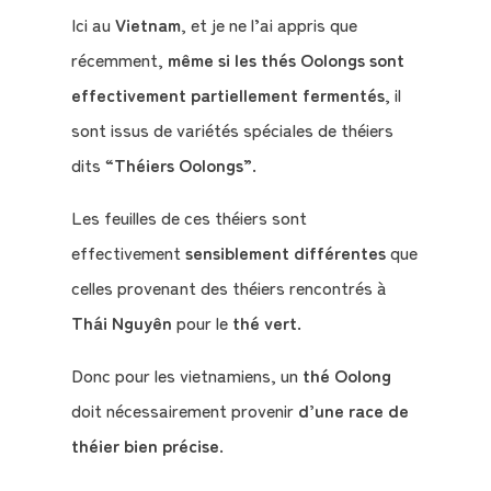
Ici au
Vietnam
, et je ne l’ai appris que
Le
récemment,
même si les thés Oolongs sont
Blog
effectivement partiellement fermentés
, il
sont issus de variétés spéciales de théiers
Contact
dits “
Théiers Oolongs
”.
Mon
Les feuilles de ces théiers sont
compte
effectivement
sensiblement différentes
que
celles provenant des théiers rencontrés à
Mon
Thái Nguyên
pour le
thé vert
.
Panier
Donc pour les vietnamiens, un
thé Oolong
doit nécessairement provenir
d’une race de
théier bien précise
.