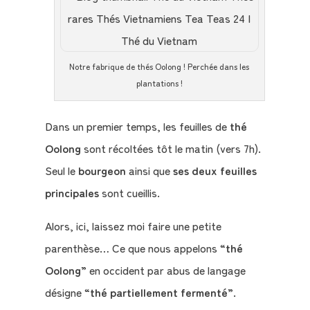
Notre fabrique de thés Oolong ! Perchée dans les
Qui
plantations !
sommes-
nous
Dans un premier temps, les feuilles de
thé
?
Oolong
sont récoltées tôt le matin (vers 7h).
Seul le
bourgeon
ainsi que
ses deux feuilles
Témoignages
principales
sont cueillis.
E-
Alors, ici, laissez moi faire une petite
books
parenthèse… Ce que nous appelons “
thé
Oolong
” en occident par abus de langage
La
désigne “
thé partiellement fermenté
”.
Boutique