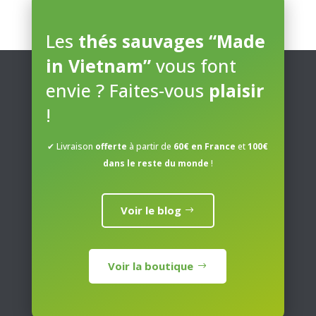
options
be
may
ch
Les
thés sauvages “Made
be
on
in Vietnam”
vous font
chosen
the
on
envie ? Faites-vous
plaisir
pro
the
pa
!
product
page
✔ Livraison
offerte
à partir de
60€ en France
et
100€
dans le reste du monde
!
Voir le blog
Voir la boutique