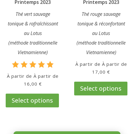
Printemps 2023
Printemps 2023
Thé vert sauvage
Thé rouge sauvage
tonique & rafraîchissant
tonique & réconfortant
au Lotus
au Lotus
(méthode traditionnelle
(méthode traditionnelle
Vietnamienne)
Vietnamienne)
À partir de
17,00
€
Rated
À partir de
5.00
Thi
16,00
€
out of 5
pro
Select options
This
has
product
Select options
mul
has
var
multiple
Th
variants.
opt
The
ma