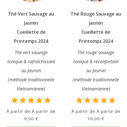
Thé Vert Sauvage au
Thé Rouge Sauvage au
Jasmin
Jasmin
Cueillette de
Cueillette de
Qui
Printemps 2024
Printemps 2024
sommes-
Thé vert sauvage
Thé rouge sauvage
nous
?
tonique & rafraîchissant
tonique & réconfortant
au Jasmin
au Jasmin
Témoignages
(méthode traditionnelle
(méthode traditionnelle
Vietnamienne)
Vietnamienne)
E-
books
Rated
Rated
À partir de
À partir de
5.00
5.00
9,00
€
10,00
€
La
out of 5
out of 5