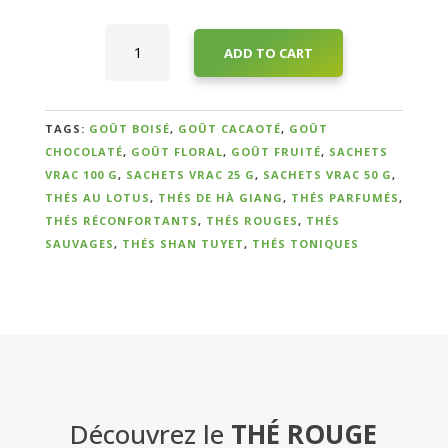
Thé
ADD TO CART
Rouge
Sauvage
au
Qui
Lotus
TAGS:
GOÛT BOISÉ
,
GOÛT CACAOTÉ
,
GOÛT
sommes-
Cueillette
CHOCOLATÉ
,
GOÛT FLORAL
,
GOÛT FRUITÉ
,
SACHETS
de
nous
VRAC 100 G
,
SACHETS VRAC 25 G
,
SACHETS VRAC 50 G
,
Printemps
THÉS AU LOTUS
,
THÉS DE HÀ GIANG
,
THÉS PARFUMÉS
,
?
2023
THÉS RÉCONFORTANTS
,
THÉS ROUGES
,
THÉS
quantity
SAUVAGES
,
THÉS SHAN TUYET
,
THÉS TONIQUES
Témoignages
E-
books
La
Découvrez le
THÉ ROUGE
Boutique