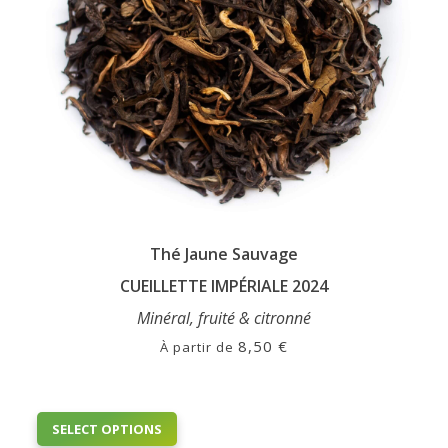
Thé Jaune Sauvage
CUEILLETTE IMPÉRIALE 2024
Minéral, fruité & citronné
8,50
€
À partir de
This
SELECT OPTIONS
product