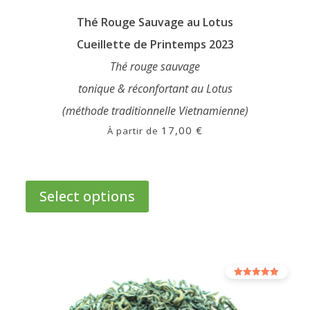
Thé Rouge Sauvage au Lotus
Cueillette de Printemps 2023
Thé rouge sauvage
tonique & réconfortant au Lotus
(méthode traditionnelle Vietnamienne)
17,00
€
À partir de
This
product
Select options
has
multiple
variants.
The
options
Rated
may
5.00
out of 5
be