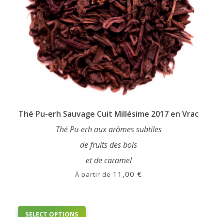
Thé Pu-erh Sauvage Cuit Millésime 2017 en Vrac
Thé Pu-erh aux arômes subtiles
de fruits des bois
et de caramel
11,00
€
À partir de
This
SELECT OPTIONS
product