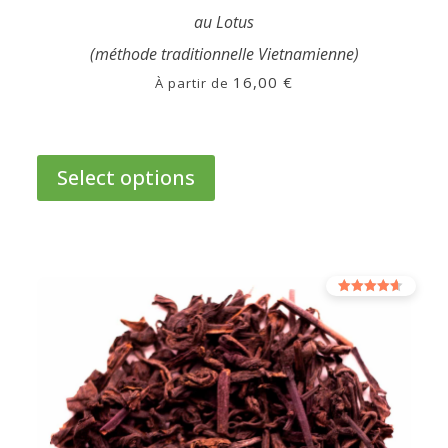
au Lotus
(méthode traditionnelle Vietnamienne)
16,00
€
À partir de
This
product
Select options
has
multiple
variants.
The
options
Rated
may
4.00
out of 5
be
chosen
on
the
product
page