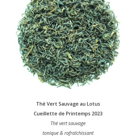
chosen
on
the
product
page
Thé Vert Sauvage au Lotus
Cueillette de Printemps 2023
Thé vert sauvage
tonique & rafraîchissant