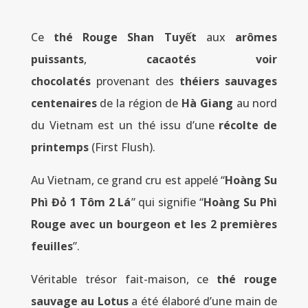
Ce
thé Rouge Shan Tuyết
aux
arômes
puissants
,
cacaotés voir
chocolatés
provenant des
théiers sauvages
centenaires
de la région de
Hà Giang
au nord
du Vietnam est un thé issu d’une
récolte de
printemps
(First Flush).
Au Vietnam, ce grand cru est appelé “
Hoàng Su
Phì Đỏ 1 Tôm 2 Lá
” qui signifie “
Hoàng Su Phì
Rouge avec un bourgeon et les 2 premières
feuilles
”.
Véritable trésor fait-maison, ce
thé rouge
sauvage au Lotus
a été élaboré d’une main de