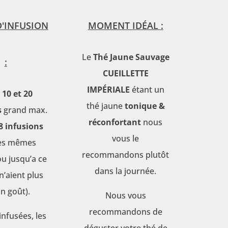
D'INFUSION
MOMENT IDÉAL :
Le
Thé Jaune Sauvage
:
CUEILLETTE
IMPÉRIALE
étant un
e
10 et 20
thé jaune
tonique &
s
grand max.
réconfortant
nous
8 infusions
vous le
les mêmes
recommandons plutôt
(ou jusqu’a ce
dans la journée.
 n’aient plus
n goût).
Nous vous
recommandons de
infusées, les
déguster votre thé de