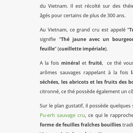
du Vietnam. Il est récolté sur des thé
âgés pour certains de plus de 300 ans.
Au Vietnam, ce grand cru est appelé “
T
signifie “
Thé jaune avec un bourgeon
feuille
” (
cueillette impériale
).
A la fois
minéral
et
fruité
, ce thé vou
arômes sauvages rappelant à la fois
séchées, les abricots et les fruits des b
citronné, ce thé possède également un côt
Sur le plan gustatif, il possède quelques
Pu-erh sauvage cru
, ce qui le rapproc
forme de feuilles fraîches bouillies
trad