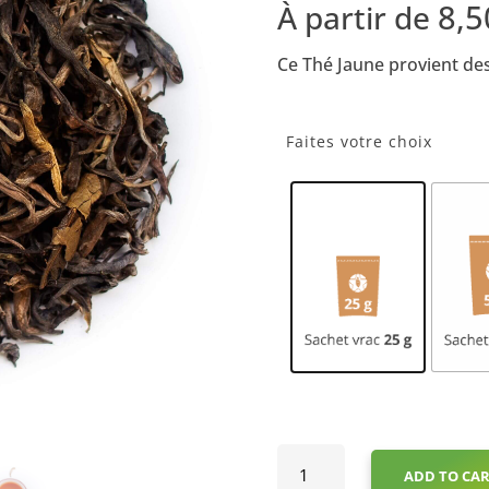
Rated
8,
À partir de
5.00
out
Ce Thé Jaune provient des
of 5
based on
customer
Faites votre choix
ratings
Thé
ADD TO CA
Jaune