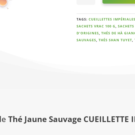
Sauvage
CUEILLETTE
IMPÉRIALE
TAGS:
CUEILLETTES IMPÉRIALE
2024
SACHETS VRAC 100 G
,
SACHETS 
quantity
D'ORIGINES
,
THÉS DE HÀ GIAN
SAUVAGES
,
THÉS SHAN TUYET
,
le
Thé Jaune Sauvage CUEILLETTE 