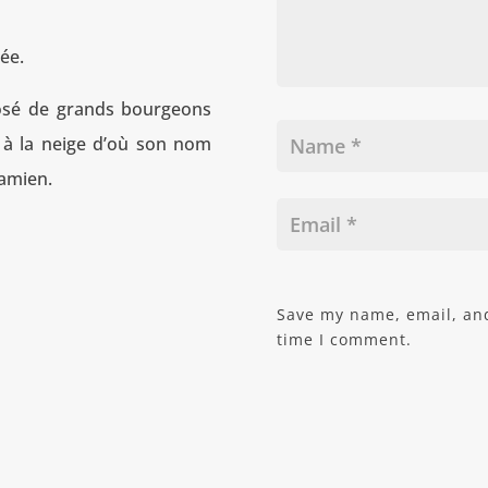
rée.
osé de grands bourgeons
r à la neige d’où son nom
namien.
Save my name, email, and
time I comment.