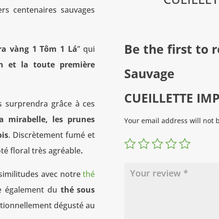
iers centenaires sauvages
Be the first to
ra vàng 1 Tôm 1 Lá
” qui
 et la toute première
Sauvage
CUEILLETTE IMP
s surprendra grâce à ces
la mirabelle, les prunes
Your email address will not 
ois
. Discrètement fumé et
é floral très agréable
.
 similitudes avec notre
thé
he également du
thé sous
itionnellement dégusté au