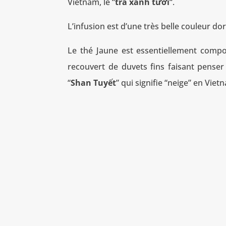
Vietnam, le “
trà xanh tươi
“.
L’infusion est d’une très belle couleur do
Le thé Jaune est essentiellement comp
recouvert de duvets fins faisant pense
“
Shan Tuyết
” qui signifie “neige” en Viet