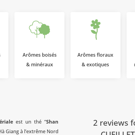
s
Arômes boisés
Arômes floraux
& minéraux
& exotiques
2 reviews 
ériale
est un thé “
Shan
 Hà Giang à l’extrême Nord
CUEILLET