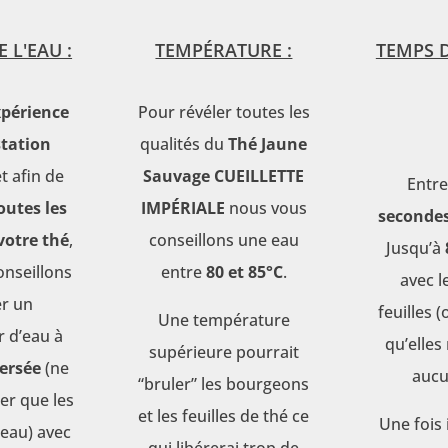
 L'EAU :
TEMPÉRATURE :
TEMPS 
périence
Pour révéler toutes les
tation
qualités du
Thé Jaune
et afin de
Sauvage CUEILLETTE
Entr
outes les
IMPÉRIALE
nous vous
seconde
votre thé
,
conseillons une eau
Jusqu’à
onseillons
entre
80 et 85°C
.
avec 
er un
feuilles 
Une température
r d’eau à
qu’elles
supérieure pourrait
ersée
(ne
aucu
“bruler” les bourgeons
er que les
et les feuilles de thé ce
Une fois 
’eau) avec
qui libérerai trop de