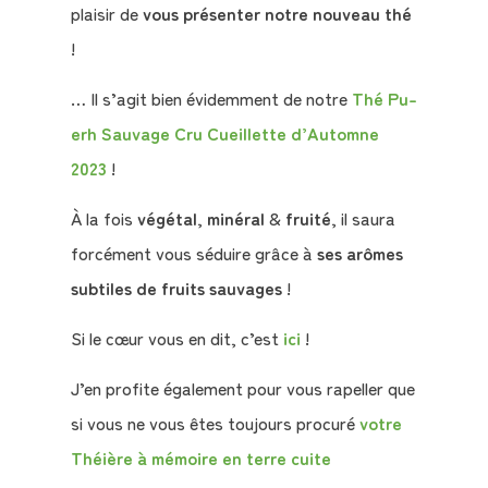
plaisir de
vous présenter notre nouveau thé
!
… Il s’agit bien évidemment de notre
Thé Pu-
erh Sauvage Cru Cueillette d’Automne
2023
!
À la fois
végétal
,
minéral
&
fruité
, il saura
forcément vous séduire grâce à
ses arômes
Qui
subtiles de fruits sauvages
!
sommes-
nous
Si le cœur vous en dit, c’est
ici
!
?
J’en profite également pour vous rapeller que
Témoignages
si vous ne vous êtes toujours procuré
votre
Théière à mémoire en terre cuite
E-