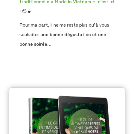
traditionnelle « Made in Vietnam », c’est ici
books
! 😉🍵
La
Pour ma part, il ne me reste plus qu’à vous
Boutique
souhaiter
une bonne dégustation et une
bonne soirée
…
Le
Blog
Contact
Mon
compte
Mon
Panier