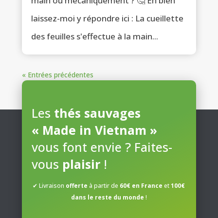
main ou mécaniquement ? 🤔 Eh bien
laissez-moi y répondre ici : La cueillette
des feuilles s'effectue à la main...
« Entrées précédentes
Les
thés sauvages
« Made in Vietnam »
vous font envie ? Faites-
vous
plaisir
!
✔ Livraison
offerte
à partir de
60€ en France
et
100€
dans le reste du monde
!