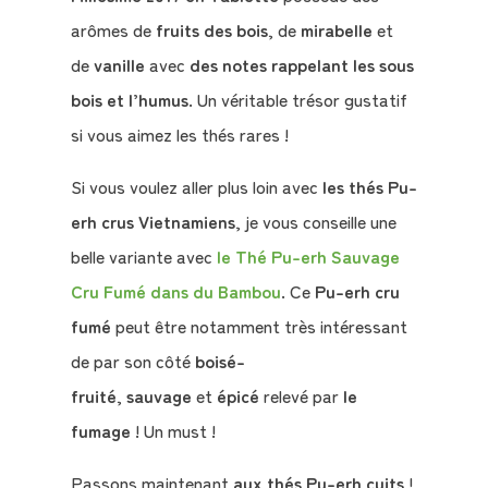
arômes de
fruits des bois
, de
mirabelle
et
de
vanille
avec
des notes rappelant les sous
bois et l’humus
. Un véritable trésor gustatif
si vous aimez les thés rares !
Si vous voulez aller plus loin avec
les thés Pu-
erh crus Vietnamiens
, je vous conseille une
belle variante avec
le Thé Pu-erh Sauvage
Cru Fumé dans du Bambou
. Ce
Pu-erh cru
fumé
peut être notamment très intéressant
de par son côté
boisé-
fruité
,
sauvage
et
épicé
relevé par
le
fumage
! Un must !
Passons maintenant
aux thés Pu-erh cuits
!