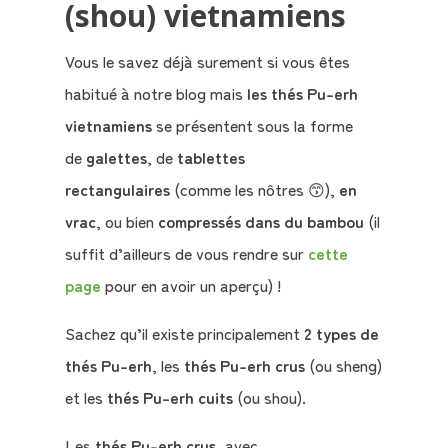
(shou) vietnamiens
Vous le savez déjà surement si vous êtes
habitué à notre blog mais
les thés Pu-erh
vietnamiens
se présentent sous la forme
de
galettes
, de
tablettes
rectangulaires
(comme les nôtres 😙),
en
vrac
, ou bien
compressés dans du bambou
(il
suffit d’ailleurs de vous rendre sur
cette
page
pour en avoir un aperçu) !
Sachez qu’il existe principalement
2 types de
thés Pu-erh
, les
thés Pu-erh crus
(ou sheng)
et les
thés Pu-erh cuits
(ou shou).
Les
thés Pu-erh crus
, avec