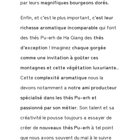
par leurs
magnifiques bourgeons dorés
.
Enfin, et c’est le plus important,
c’est leur
richesse aromatique incomparable
qui font
Qui
des thés Pu-erh de Ha Giang des
thés
sommes-
d’exception
! Imaginez
chaque gorgée
nous
comme une invitation à goûter ces
?
montagnes et cette végétation luxuriante
..
Cette
complexité aromatique
nous la
Témoignages
devons notamment a
notre ami producteur
spécialisé dans les thés Pu-erh et
E-
passionné par son métier
. Son talent et sa
books
créativité le pousse toujours a essayer de
créer de
nouveaux thés Pu-erh
à tel point
La
que nous avons souvent du mal à le suivre
Boutique