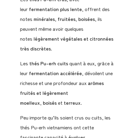
leur
fermentation plus lente
, offrent des
notes
minérales
,
fruitées
,
boisées
, ils
peuvent même avoir quelques
notes
légèrement végétales et citronnées
très discrètes
.
Les
thés Pu-erh cuits
quant à eux, grâce à
leur
fermentation accélérée
, dévoilent une
richesse et une profondeur aux
arômes
fruités et légèrement
moelleux
,
boisés
et
terreux
.
Peu importe qu’ils soient crus ou cuits, les
thés Pu-erh vietnamiens ont cette
fascinante capacité à
évoluer