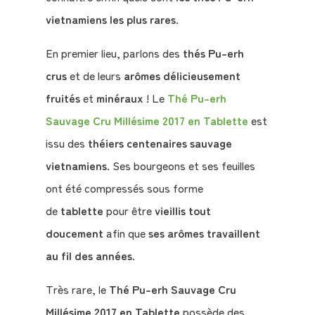
vietnamiens les plus rares
.
En premier lieu, parlons des
thés Pu-erh
crus
et de leurs
arômes délicieusement
fruités
et
minéraux
! Le
Thé Pu-erh
Sauvage Cru Millésime 2017 en Tablette
est
issu des
théiers centenaires sauvage
vietnamiens
. Ses bourgeons et ses feuilles
ont été compressés sous forme
de
tablette
pour être
vieillis tout
doucement
afin que
ses arômes travaillent
au fil des années
.
Très rare, le
Thé Pu-erh Sauvage Cru
Millésime 2017 en Tablette
possède des