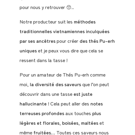
pour nous y retrouver 😙..
Le
Notre producteur suit les
méthodes
Blog
traditionnelles vietnamiennes inculquées
par ses ancêtres
pour créer
des thés Pu-erh
Contact
uniques
et je peux vous dire que cela se
Mon
ressent dans la tasse !
compte
Pour un amateur de Thés Pu-erh comme
moi,
la diversité des saveurs
que l’on peut
Mon
découvrir dans une tasse
est juste
Panier
hallucinante
! Cela peut aller des
notes
terreuses profondes
aux touches
plus
légères et florales
,
boisées
,
maltées
et
même
fruitées
… Toutes ces saveurs nous