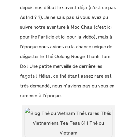
depuis nos début le savent déjà (n’est ce pas
Astrid ? ?). Je ne sais pas si vous avez pu
suivre notre aventure à
Moc Chau
(c’est ici
Qui
pour lire l’article et ici pour la vidéo), mais à
sommes-
l’époque nous avions eu la chance unique de
nous
déguster le Thé Oolong Rouge Thanh Tam
?
Do ! Une petite merveille de derrière les
fagots ! Hélas, ce thé étant assez rare est
Témoignages
très demandé, nous n’avions pas pu vous en
E-
ramener à l’époque.
books
La
Boutique