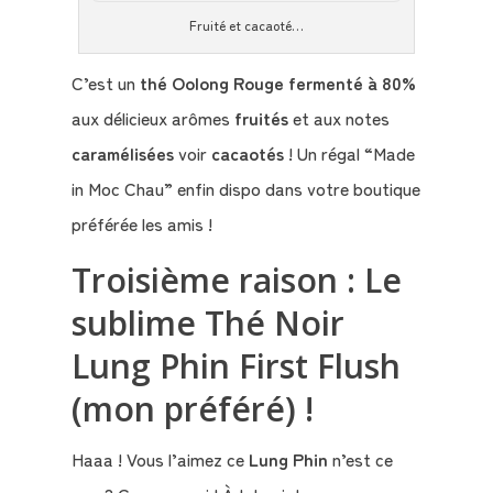
Fruité et cacaoté…
Le
Blog
C’est un
thé Oolong Rouge fermenté à 80%
aux délicieux arômes
fruités
et aux notes
Contact
caramélisées
voir
cacaotés
! Un régal “Made
in Moc Chau” enfin dispo dans votre boutique
Mon
préférée les amis !
compte
Troisième raison : Le
Mon
sublime Thé Noir
Panier
Lung Phin First Flush
(mon préféré) !
Haaa ! Vous l’aimez ce
Lung Phin
n’est ce