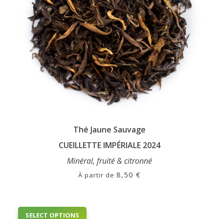
Thé Jaune Sauvage
CUEILLETTE IMPÉRIALE 2024
Minéral, fruité & citronné
8,50
€
À partir de
This
SELECT OPTIONS
product