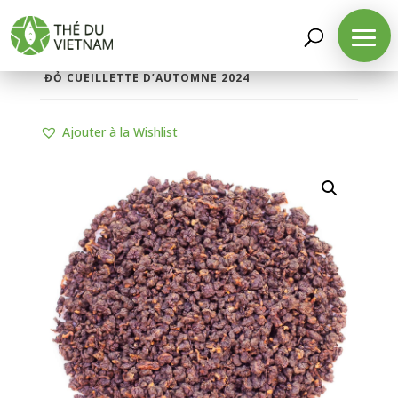
LA BOUTIQUE
/
THÉS D'ORIGINE
/
THÉS
OOLONGS
/ THÉ OOLONG ROUGE THANH TÂM
ĐỎ CUEILLETTE D’AUTOMNE 2024
Ajouter à la Wishlist