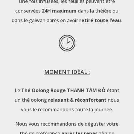
Une fois infusées, les feuilles peuvent être
conservées
24H maximum
dans la théière ou
dans le gaiwan après en avoir
retiré toute l’eau
.
MOMENT IDÉAL :
Le
Thé Oolong Rouge THANH TÂM ĐỎ
étant
un thé oolong
relaxant & réconfortant
nous
vous le recommandons toute la journée.
Nous vous recommandons de déguster votre
thé de préférence
après les repas
afin de