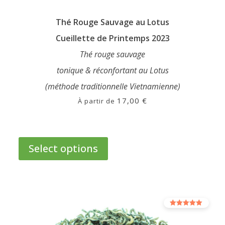
Thé Rouge Sauvage au Lotus
Cueillette de Printemps 2023
Thé rouge sauvage
tonique & réconfortant au Lotus
(méthode traditionnelle Vietnamienne)
17,00
€
À partir de
This
product
Select options
has
multiple
variants.
The
options
Rated
may
5.00
out of 5
be