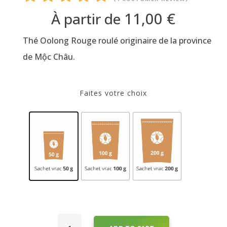
Rated
11,00
€
À partir de
5.00
out
Thé Oolong Rouge roulé originaire de la province
of 5
based on
de Mộc Châu.
customer
rating
Faites votre choix
Thé