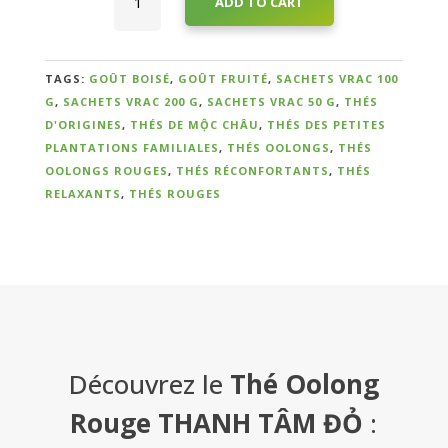
ADD TO CART
Oolong
Rouge
Qui
THANH
sommes-
TÂM
TAGS:
GOÛT BOISÉ
,
GOÛT FRUITÉ
,
SACHETS VRAC 100
ĐỎ
G
,
SACHETS VRAC 200 G
,
SACHETS VRAC 50 G
,
THÉS
nous
Cueillette
D'ORIGINES
,
THÉS DE MỘC CHÂU
,
THÉS DES PETITES
?
d'Automne
PLANTATIONS FAMILIALES
,
THÉS OOLONGS
,
THÉS
2024
OOLONGS ROUGES
,
THÉS RÉCONFORTANTS
,
THÉS
quantity
Témoignages
RELAXANTS
,
THÉS ROUGES
E-
books
La
Boutique
Découvrez le
Thé Oolong
Rouge THANH TÂM ĐỎ
:
Contact