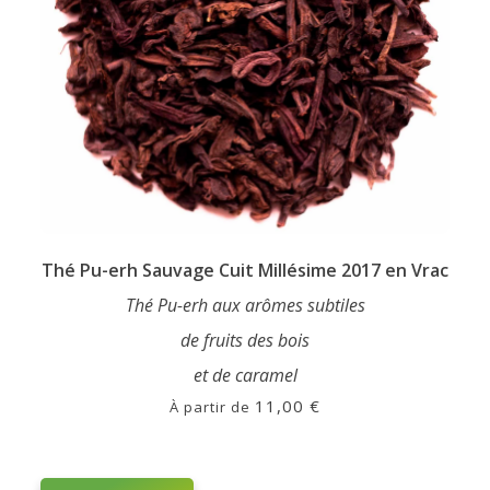
page
Thé Pu-erh Sauvage Cuit Millésime 2017 en Vrac
Thé Pu-erh aux arômes subtiles
de fruits des bois
et de caramel
11,00
€
À partir de
This