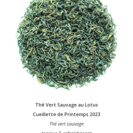
chosen
on
the
product
page
Thé Vert Sauvage au Lotus
Cueillette de Printemps 2023
Thé vert sauvage