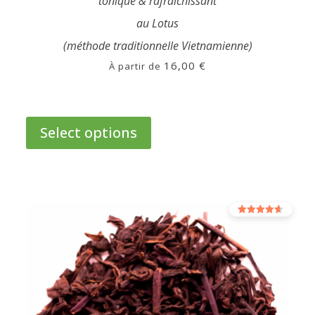
tonique & rafraîchissant
au Lotus
(méthode traditionnelle Vietnamienne)
16,00
€
À partir de
This
product
Select options
has
multiple
variants.
The
options
Rated
may
4.00
out of 5
be
chosen
on
the
product