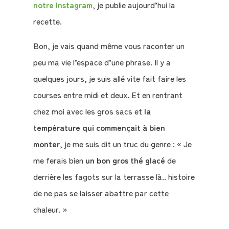
notre Instagram
, je publie aujourd’hui la
recette.
Bon, je vais quand même vous raconter un
Qui
peu ma vie l’espace d’une phrase. Il y a
sommes-
quelques jours, je suis allé vite fait faire les
nous
courses entre midi et deux. Et en rentrant
?
chez moi avec les gros sacs et
la
température qui commençait à bien
Témoignages
monter
, je me suis dit un truc du genre : « Je
me ferais bien
un bon gros thé glacé
de
E-
derrière les fagots sur la terrasse là.. histoire
books
de ne pas se laisser abattre par cette
chaleur. »
La
Boutique