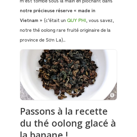
m’est tombé sous la main en piochant dans
notre précieuse réserve « made in
Vietnam »
(c’était un
QUY PHI
, vous savez,
notre thé oolong rare fruité originaire de la
province de Sơn La)..
Passons à la recette
du thé oolong glacé à
la banane !