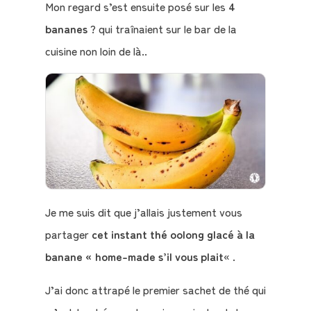
Mon regard s’est ensuite posé sur les
4
bananes
? qui traînaient sur le bar de la
Le
cuisine non loin de là..
Blog
Contact
Mon
compte
Mon
Je me suis dit que j’allais justement vous
Panier
partager
cet instant thé oolong glacé à la
banane « home-made s’il vous plait
« .
J’ai donc attrapé le premier sachet de thé qui