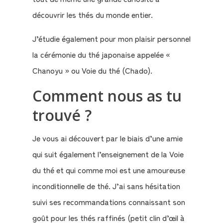
nous
découvrir les thés du monde entier.
?
J’étudie également pour mon plaisir personnel
la cérémonie du thé japonaise appelée «
Témoignages
Chanoyu » ou Voie du thé (Chado).
E-
Comment nous as tu
books
trouvé ?
La
Je vous ai découvert par le biais d’une amie
Boutique
qui suit également l’enseignement de la Voie
du thé et qui comme moi est une amoureuse
Le
inconditionnelle de thé. J’ai sans hésitation
Blog
suivi ses recommandations connaissant son
Contact
goût pour les thés raffinés (petit clin d’œil à