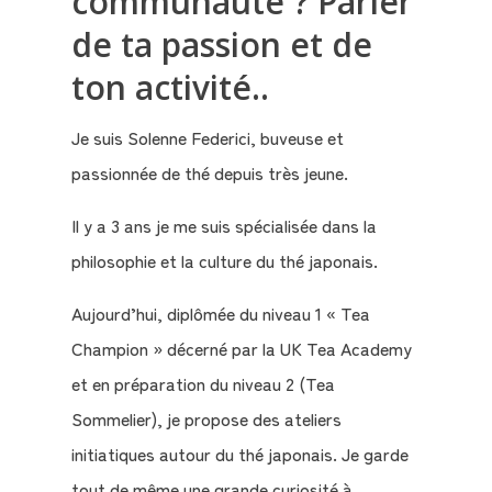
communauté ? Parler
de ta passion et de
ton activité..
Je suis Solenne Federici, buveuse et
passionnée de thé depuis très jeune.
Il y a 3 ans je me suis spécialisée dans la
philosophie et la culture du thé japonais.
Aujourd’hui, diplômée du niveau 1 « Tea
Champion » décerné par la UK Tea Academy
et en préparation du niveau 2 (Tea
Sommelier), je propose des ateliers
initiatiques autour du thé japonais. Je garde
Qui
sommes-
tout de même une grande curiosité à