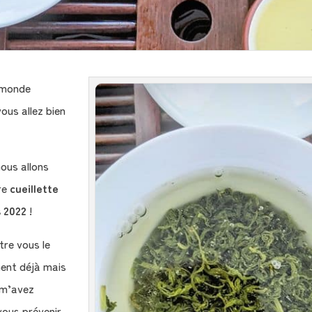
e monde
vous allez bien
nous allons
tre
cueillette
 2022
!
tre vous le
ent déjà mais
m’avez
ous prévenir,