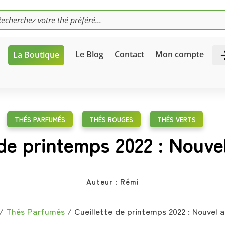
HE
S
Le Blog
Contact
Mon compte
La Boutique
THÉS PARFUMÉS
,
THÉS ROUGES
,
THÉS VERTS
 de printemps 2022 : Nouvel
Auteur :
Rémi
/
Thés Parfumés
/
Cueillette de printemps 2022 : Nouvel a