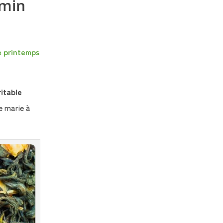
smin
e printemps
itable
e marie à