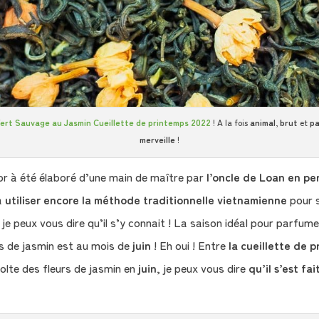
Vert Sauvage au Jasmin Cueillette de printemps 2022
! A la fois
animal
,
brut
et
p
merveille
!
or à été élaboré d’une main de maître par
l’oncle de Loan en pe
 à
utiliser encore la méthode traditionnelle vietnamienne
pour 
je peux vous dire qu’il s’y connait ! La saison idéal pour parfume
rs de jasmin est au mois de
juin
! Eh oui ! Entre
la cueillette de 
colte des fleurs de jasmin en
juin
, je peux vous dire
qu’il s’est fa