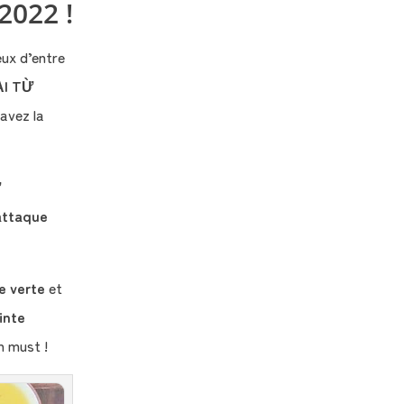
2022 !
eux d’entre
ẠI TỪ
 avez la
Ừ
attaque
e verte
et
inte
Un must !