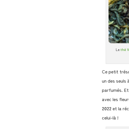
Le
thé 
Ce petit trés
un des seuls
parfumés. Et 
avec les fleu
2022
et la ré
celui-là !