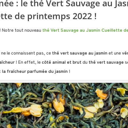
ée : le thé Vert Sauvage au Ja
ette de printemps 2022 !
là ! Notre tout nouveau
thé Vert Sauvage au Jasmin Cueillette d
 ne le connaissent pas, ce
thé vert sauvage au jasmin
et une
vér
aîcheur
! En effet, le
côté animal et brut
du
thé vert sauvage
s
c
la fraîcheur parfumée du jasmin
!