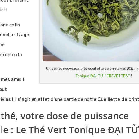
ici !
onc enfin
uvel arrivage
 en
directe du
Un de nos nouveaux thés cueillette de printemps 2022 : 
Tonique ĐẠI TỪ “CREVETTES”
!
mes amis !
out
ivins
! Il s’agit en effet d’une partie de notre
Cueillette de pri
 thé, votre dose de puissance
le : Le Thé Vert Tonique ĐẠI T