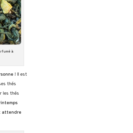
arfumé à
rsonne
! Il est
ses thés
r les thés
printemps
it attendre