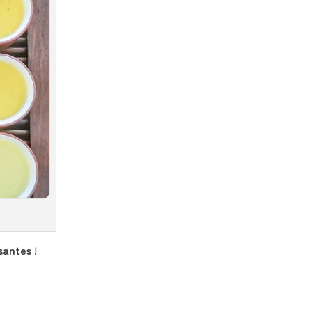
ssantes
!