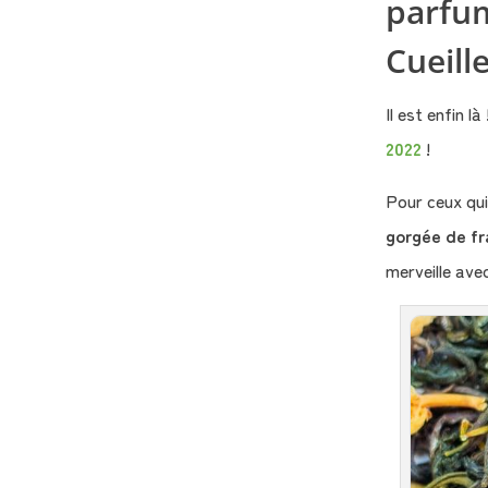
parfum
Cueill
Il est enfin 
2022
!
Pour ceux qui
gorgée de fr
merveille ave