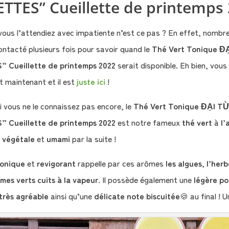
TTES” Cueillette de printemps 
à vous l’attendiez avec impatiente n’est ce pas ? En effet, nombr
ntacté plusieurs fois pour savoir quand le
Thé Vert Tonique Đ
 Cueillette de printemps 2022
serait disponible. Eh bien, vous
t maintenant et il est
juste ici
!
i vous ne le connaissez pas encore, le
Thé Vert Tonique ĐẠI T
 Cueillette de printemps 2022
est notre fameux
thé vert
à
l’
 végétale
et
umami
par la suite !
tonique
et
revigorant
rappelle par ces arômes
les algues
,
l’herb
mes verts cuits à la vapeur
. Il possède également une
légère po
très agréable
ainsi qu’une
délicate note biscuitée
🍪 au final ! 