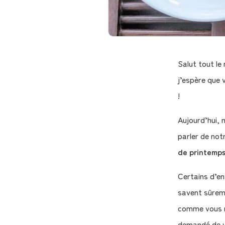
Salut tout l
j’espère que 
!
Aujourd’hui, 
parler de no
de printemps
Certains d’en
savent sûrem
comme vous 
demandé de v