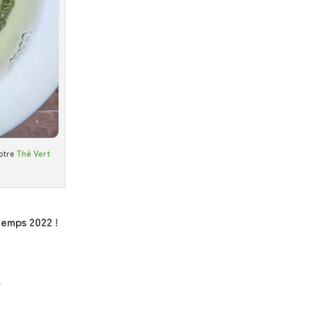
notre
Thé Vert
ntemps 2022
!
Ừ