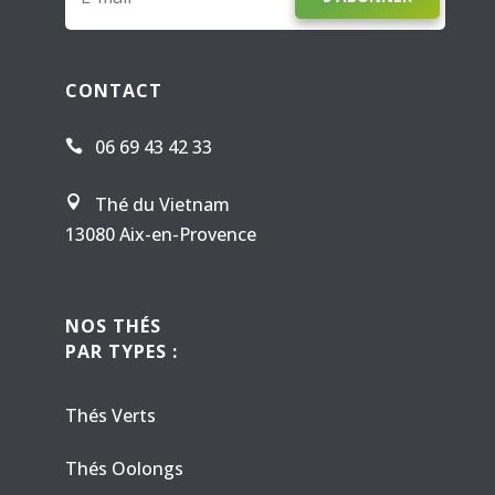
CONTACT
06 69 43 42 33

Thé du Vietnam

13080 Aix-en-Provence
NOS THÉS
PAR TYPES :
Thés Verts
Thés Oolongs