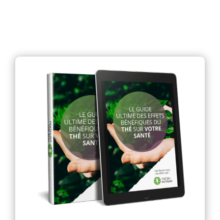
books
La
Boutique
Le
Blog
Contact
Mon
compte
Mon
Panier