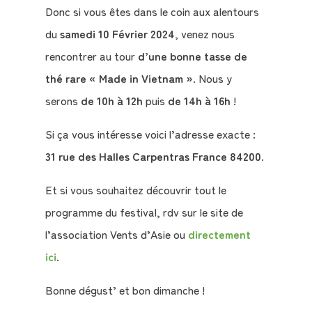
Donc si vous êtes dans le coin aux alentours
du
samedi 10 Février 2024
, venez nous
rencontrer au tour
d’une bonne tasse de
thé rare « Made in Vietnam »
. Nous y
serons
de 10h à 12h
puis
de 14h à 16h
!
Si ça vous intéresse voici l’adresse exacte :
Qui
31 rue des Halles Carpentras France 84200
.
sommes-
Et si vous souhaitez découvrir tout le
nous
programme du festival, rdv sur le site de
?
l’association Vents d’Asie ou
directement
Témoignages
ici
.
Bonne dégust’ et bon dimanche !
E-