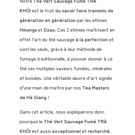
Notre
Thé Vert Sauvage Fumé TRÀ
KHÓI
est le fruit
du savoir faire transmis de
génération en génération
par les ethnies
Hmongs
et
Dzao
. Ces 2 ethnies maîtrisent en
Qui
effet l’art du thé sauvage
à la perfection
et
sommes-
sont les seuls, grâce à leur méthode de
nous
fumage traditionnelle, à pouvoir donner à ce
?
thé ses multiples saveurs fumées, minérales
et boisées. Une véritable œuvre d’art signée
Témoignages
d’une main de maître par nos
Tea Masters
de Hà Giang
!
E-
books
Dans cet article, nous expliquerons donc
pourquoi le
Thé Vert Sauvage Fumé TRÀ
La
KHÓI
est aussi
exceptionnel
et
recherché
.
Boutique