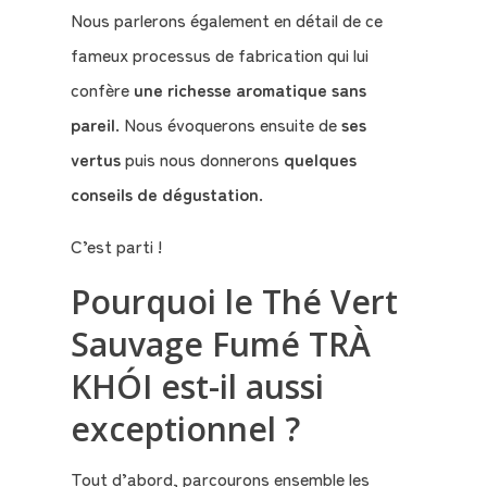
Nous parlerons également en détail de ce
fameux processus de fabrication qui lui
Le
Blog
confère
une richesse aromatique sans
pareil
. Nous évoquerons ensuite de
ses
Contact
vertus
puis nous donnerons
quelques
conseils de dégustation
.
Mon
C’est parti !
compte
Pourquoi le Thé Vert
Mon
Sauvage Fumé TRÀ
Panier
KHÓI est-il aussi
exceptionnel ?
Tout d’abord, parcourons ensemble les