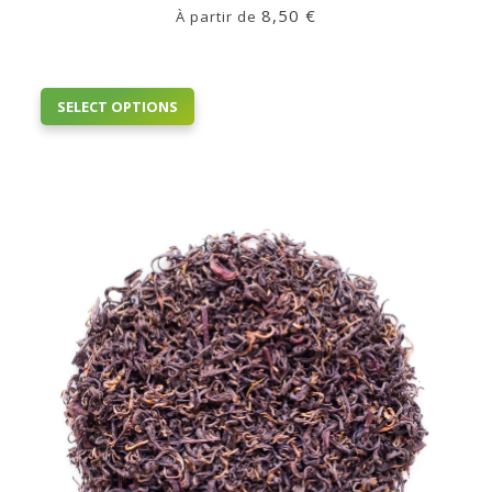
8,50
€
À partir de
This
SELECT OPTIONS
product
has
multiple
variants.
The
options
may
be
chosen
on
the
product
page