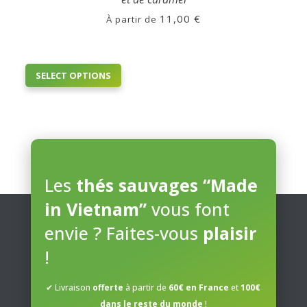
11,00
€
À partir de
This
SELECT OPTIONS
product
has
multiple
variants.
The
options
may
Les
thés sauvages “Made
be
in Vietnam”
vous font
chosen
on
envie ? Faites-vous
plaisir
the
product
!
page
✔ Livraison
offerte
à partir de
60€ en France
et
100€
dans le reste du monde
!