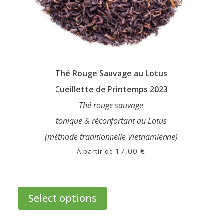
Thé Rouge Sauvage au Lotus
Cueillette de Printemps 2023
Thé rouge sauvage
tonique & réconfortant au Lotus
(méthode traditionnelle Vietnamienne)
17,00
€
À partir de
This
product
Select options
has
multiple