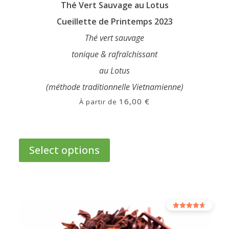
Thé Vert Sauvage au Lotus
Cueillette de Printemps 2023
Thé vert sauvage
tonique & rafraîchissant
au Lotus
(méthode traditionnelle Vietnamienne)
16,00
€
À partir de
This
product
Select options
has
multiple
variants.
The
options
Rated
may
4.00
out of 5
be