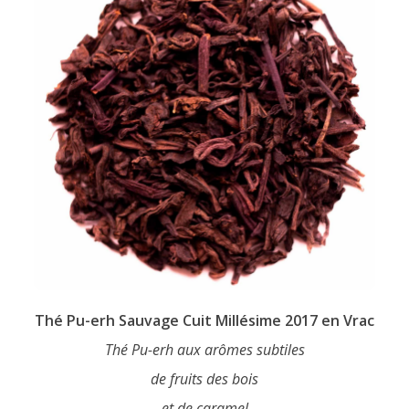
chosen
on
the
product
page
Thé Pu-erh Sauvage Cuit Millésime 2017 en Vrac
Thé Pu-erh aux arômes subtiles
de fruits des bois
et de caramel