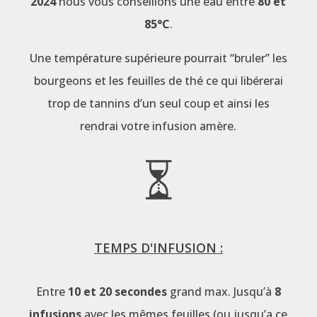
2024
nous vous conseillons une eau entre
80 et
85°C
.
Une température supérieure pourrait “bruler” les
bourgeons et les feuilles de thé ce qui libérerai
trop de tannins d’un seul coup et ainsi les
rendrai votre infusion amère.
TEMPS D'INFUSION :
Entre
10 et 20 secondes
grand max. Jusqu’à
8
infusions
avec les mêmes feuilles (ou jusqu’a ce