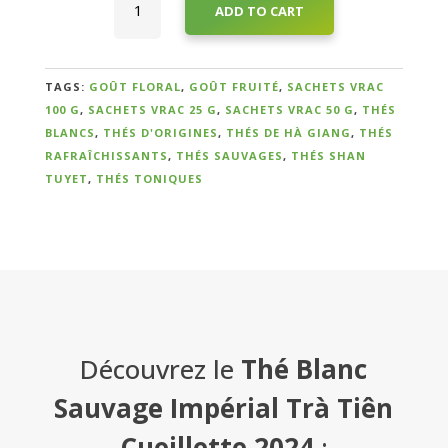
ADD TO CART
Blanc
Sauvage
Qui
Impérial
Trà
sommes-
TAGS:
GOÛT FLORAL
,
GOÛT FRUITÉ
,
SACHETS VRAC
Tiên
100 G
,
SACHETS VRAC 25 G
,
SACHETS VRAC 50 G
,
THÉS
nous
Cueillette
BLANCS
,
THÉS D'ORIGINES
,
THÉS DE HÀ GIANG
,
THÉS
?
2024
RAFRAÎCHISSANTS
,
THÉS SAUVAGES
,
THÉS SHAN
quantity
TUYET
,
THÉS TONIQUES
Témoignages
E-
books
La
Découvrez le
Thé Blanc
Boutique
Sauvage Impérial Trà Tiên
Contact
Cueillette 2024
: