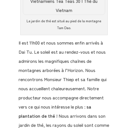
Le jardin de thé est situé au pied de la montagne
Tam Dao.
Qui
sommes-
Il est 11h00 et nous sommes enfin arrivés à
nous
Dai Tu. Le soleil est au rendez-vous et nous
?
admirons les magnifiques chaînes de
montagnes arborées à l’Horizon. Nous
Témoignages
rencontrons Monsieur Thiep et sa famille qui
E-
nous accueillent chaleureusement. Notre
books
producteur nous accompagne directement
vers ce qui nous intéresse le plus :
sa
La
plantation de thé
! Nous arrivons dans son
Boutique
jardin de thé, les rayons du soleil sont comme