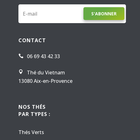
S'ABONNER
CONTACT
06 69 43 42 33

Thé du Vietnam

13080 Aix-en-Provence
NOS THÉS
PAR TYPES :
Thés Verts