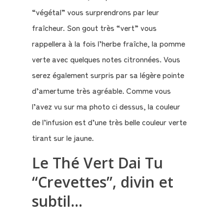
?
“végétal” vous surprendrons par leur
fraîcheur. Son gout très “vert” vous
Témoignages
rappellera à la fois l’herbe fraîche, la pomme
E-
verte avec quelques notes citronnées. Vous
books
serez également surpris par sa légère pointe
d’amertume très agréable. Comme vous
La
l’avez vu sur ma photo ci dessus, la couleur
Boutique
de l’infusion est d’une très belle couleur verte
tirant sur le jaune.
Le
Blog
Le Thé Vert Dai Tu
“Crevettes”, divin et
Contact
subtil…
Mon