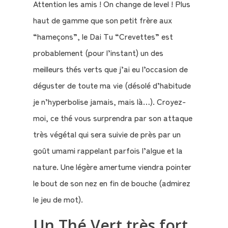
Attention les amis ! On change de level ! Plus
compte
haut de gamme que son petit frère aux
“hameçons”, le Dai Tu “Crevettes” est
Mon
probablement (pour l’instant) un des
Panier
meilleurs thés verts que j’ai eu l’occasion de
déguster de toute ma vie (désolé d’habitude
je n’hyperbolise jamais, mais là…). Croyez-
moi, ce thé vous surprendra par son attaque
très végétal qui sera suivie de près par un
goût umami rappelant parfois l’algue et la
nature. Une légère amertume viendra pointer
le bout de son nez en fin de bouche (admirez
le jeu de mot).
Un Thé Vert très fort