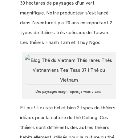
30 hectares de paysages d’un vert
nous
magnifique. Notre producteur s’est lancé
?
dans l’aventure il y a 20 ans en important 2
types de théiers très spéciaux de Taiwan :
Témoignages
Les théiers Thanh Tam et Thuy Ngoc.
E-
books
La
Boutique
Des paysages magnifiques je vous disais !
Le
Et oui ! Il existe bel et bien 2 types de théiers
Blog
idéaux pour la culture du thé Oolong. Ces
théiers sont différents des autres théiers
Contact
habituellement utilisés pour la culture du thé