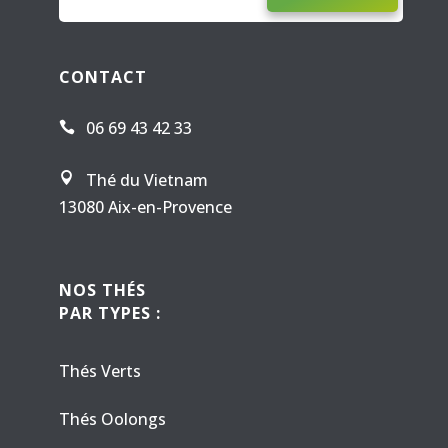
CONTACT
06 69 43 42 33

Thé du Vietnam

13080 Aix-en-Provence
NOS THÉS
PAR TYPES :
Thés Verts
Thés Oolongs