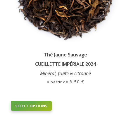
Thé Jaune Sauvage
CUEILLETTE IMPÉRIALE 2024
Minéral, fruité & citronné
8,50
€
À partir de
This
SELECT OPTIONS
product
has
multiple
variants.