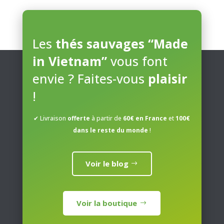
The
options
may
Les
thés sauvages “Made
be
in Vietnam”
vous font
chosen
on
envie ? Faites-vous
plaisir
the
product
!
page
✔ Livraison
offerte
à partir de
60€ en France
et
100€
dans le reste du monde
!
Voir le blog
Voir la boutique