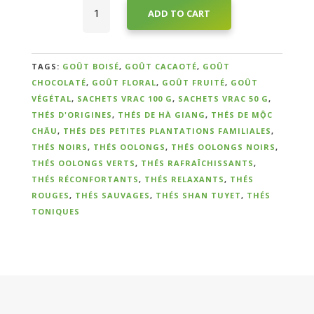
Pack
ADD TO CART
Spécial
Thés
Réconfortants
quantity
TAGS:
GOÛT BOISÉ
,
GOÛT CACAOTÉ
,
GOÛT
Qui
CHOCOLATÉ
,
GOÛT FLORAL
,
GOÛT FRUITÉ
,
GOÛT
VÉGÉTAL
,
SACHETS VRAC 100 G
,
SACHETS VRAC 50 G
,
sommes-
THÉS D'ORIGINES
,
THÉS DE HÀ GIANG
,
THÉS DE MỘC
nous
CHÂU
,
THÉS DES PETITES PLANTATIONS FAMILIALES
,
?
THÉS NOIRS
,
THÉS OOLONGS
,
THÉS OOLONGS NOIRS
,
THÉS OOLONGS VERTS
,
THÉS RAFRAÎCHISSANTS
,
THÉS RÉCONFORTANTS
,
THÉS RELAXANTS
,
THÉS
Témoignages
ROUGES
,
THÉS SAUVAGES
,
THÉS SHAN TUYET
,
THÉS
TONIQUES
E-
books
La
Boutique