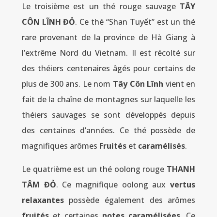
Le troisième est un thé rouge sauvage
TÂY
CÔN LĨNH ĐỎ
. Ce thé “Shan Tuyết” est un thé
rare provenant de la province de Hà Giang à
l’extrême Nord du Vietnam. Il est récolté sur
des théiers centenaires âgés pour certains de
plus de 300 ans. Le nom
Tây Côn Lĩnh
vient en
fait de la chaîne de montagnes sur laquelle les
théiers sauvages se sont développés depuis
des centaines d’années. Ce thé possède de
magnifiques arômes
Fruités
et
caramélisés
.
Le quatrième est un thé oolong rouge
THANH
TÂM ĐỎ
. Ce magnifique oolong aux
vertus
relaxantes
possède également des arômes
fruités
et certaines
notes caramélisées
. Ce