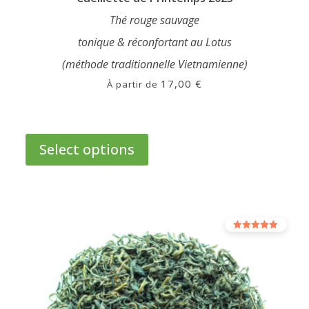
Thé rouge sauvage
tonique & réconfortant au Lotus
(méthode traditionnelle Vietnamienne)
17,00
€
À partir de
This
product
Select options
has
multiple
variants.
The
options
Rated
may
5.00
out of 5
be
chosen
on
the