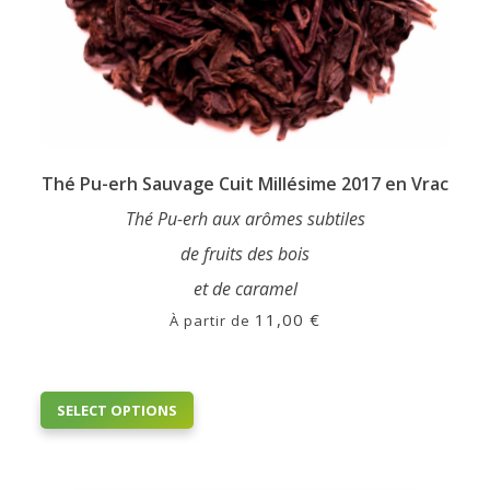
Thé Pu-erh Sauvage Cuit Millésime 2017 en Vrac
Thé Pu-erh aux arômes subtiles
de fruits des bois
et de caramel
11,00
€
À partir de
This
SELECT OPTIONS
product
has
multiple
variants.