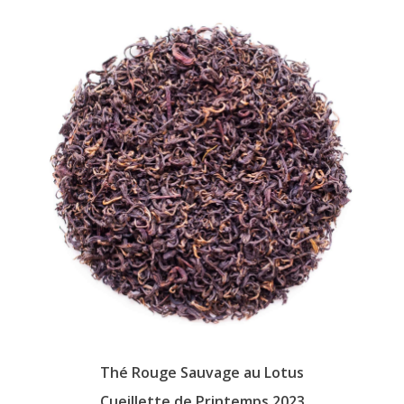
The
options
may
be
chosen
on
the
product
page
Thé Rouge Sauvage au Lotus
Cueillette de Printemps 2023