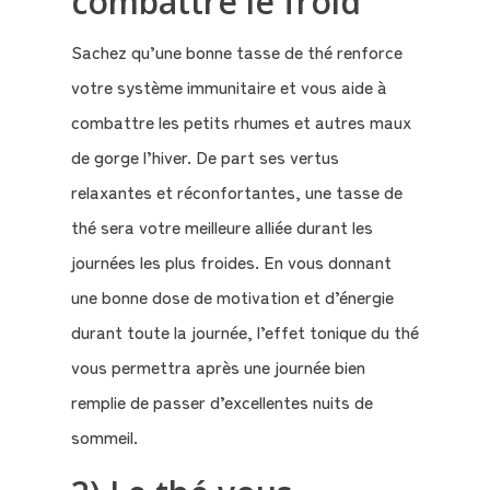
combattre le froid
Sachez qu’une bonne tasse de thé renforce
votre système immunitaire et vous aide à
Qui
combattre les petits rhumes et autres maux
sommes-
de gorge l’hiver. De part ses vertus
nous
relaxantes et réconfortantes, une tasse de
?
thé sera votre meilleure alliée durant les
journées les plus froides. En vous donnant
Témoignages
une bonne dose de motivation et d’énergie
durant toute la journée, l’effet tonique du thé
E-
vous permettra après une journée bien
books
remplie de passer d’excellentes nuits de
sommeil.
La
Boutique