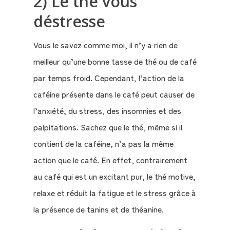
2) Le thé vous
déstresse
Le
Blog
Vous le savez comme moi, il n’y a rien de
meilleur qu’une bonne tasse de thé ou de café
Contact
par temps froid. Cependant, l’action de la
caféine présente dans le café peut causer de
Mon
l’anxiété, du stress, des insomnies et des
compte
palpitations. Sachez que le thé, même si il
Mon
contient de la caféine, n’a pas la même
Panier
action que le café. En effet, contrairement
au café qui est un excitant pur, le thé motive,
relaxe et réduit la fatigue et le stress grâce à
la présence de tanins et de théanine.