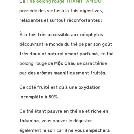
Ce
Thé oolong rouge THANH TÂM ĐỎ
possède des vertus à la fois
digestives
,
relaxantes
et surtout
réconfortantes
!
À la fois
très accessible aux néophytes
découvrant le monde du thé de par
son goût
très doux et naturellement parfumé
, ce thé
oolong rouge de
Mộc Châu
se caractérise
par
des arômes magnifiquement fruités
.
Ce côté
fruité
est dû à
une oxydation
incomplète à 80%
.
Ce thé étant
pauvre en théine
et
riche en
théanine
, vous pouvez le déguster
également
le soir
car
il ne vous empêchera