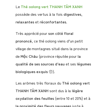
Le
Thé oolong vert THANH TÂM XANH
possède des vertus à la fois
digestives
,
relaxantes
et
réconfortantes
.
Qui
Très apprécié pour
son côté floral
sommes-
prononcé
, ce thé oolong viens d’un petit
nous
village de montagnes situé dans la province
?
de
Mộc Châu
(province réputée pour
la
Témoignages
qualité de ses sources d’eau
et ses
légumes
biologiques exquis
😙).
E-
Les arômes très floraux du
Thé oolong vert
books
THANH TÂM XANH
sont dus à la
légère
La
oxydation des feuilles
(entre 10 et 20%) et à
Boutique
la proximité des fleurs sauvages
juste à