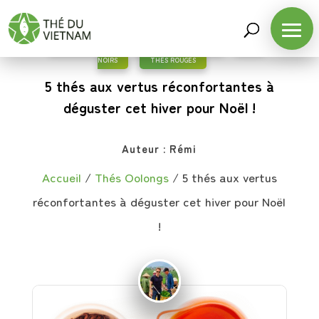
THÉS OOLONGS
,
LE THÉ ET LA SANTÉ
,
THÉS
NOIRS
,
THÉS ROUGES
5 thés aux vertus réconfortantes à
déguster cet hiver pour Noël !
Auteur :
Rémi
Accueil
/
Thés Oolongs
/
5 thés aux vertus
réconfortantes à déguster cet hiver pour Noël
!