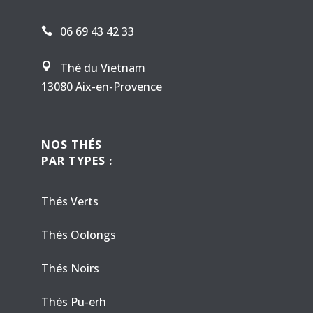
06 69 43 42 33

Thé du Vietnam

13080 Aix-en-Provence
NOS THÉS
PAR TYPES :
Thés Verts
Thés Oolongs
Thés Noirs
Thés Pu-erh