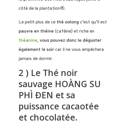
côté de la plantation🏵️.
Le
Le petit plus de ce
thé oolong
c’est qu’il est
Blog
pauvre en théine
(caféine) et riche en
Contact
théanine
,
vous pouvez donc le déguster
également le soir
car il ne vous empêchera
Mon
jamais de dormir.
compte
2 ) Le Thé noir
Mon
sauvage HOÀNG SU
Panier
PHÌ ĐEN et sa
puissance cacaotée
et chocolatée.